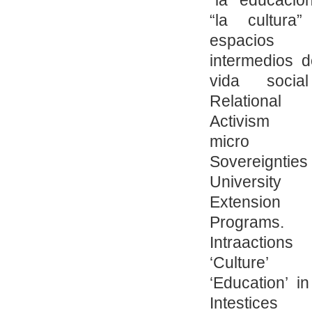
“la cultura
espacios
intermedios d
vida socia
Relational
Activism 
micro
Sovereigntie
University
Extension
Programs.
Intraaction
‘Culture’ 
‘Education’ in
Intestices