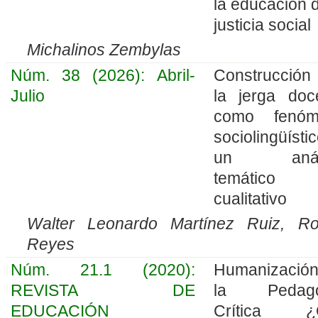
la educación d
justicia social
Michalinos Zembylas
Núm. 38 (2026): Abril-
Construcció
Julio
la jerga doc
como fenóm
sociolingüístic
un análi
temático
cualitativo
Walter Leonardo Martínez Ruiz, R
Reyes
Núm. 21.1 (2020):
Humanizació
REVISTA DE
la Pedago
EDUCACIÓN
Crítica ¿