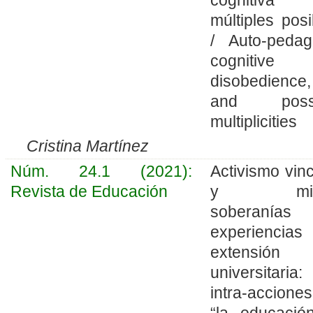
múltiples posi
/ Auto-pedag
cognitive
disobedience,
and possi
multiplicities
Cristina Martínez
Núm. 24.1 (2021):
Activismo vinc
Revista de Educación
y micr
soberanías
experiencia
extensión
universitaria:
intra-accione
“la educació