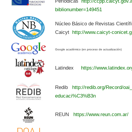
Periódicas
http://ccpp.caicyt.gov.a
biblionumber=149451
Núcleo Básico de Revistas Científ
Caicyt
http://www.caicyt-conicet.g
Google académico (en proceso de actualización)
Latindex
https://www.latindex.or
Redib
http://redib.org/Record/oai
educaci%C3%B3n
REUN
https://www.reun.com.ar/