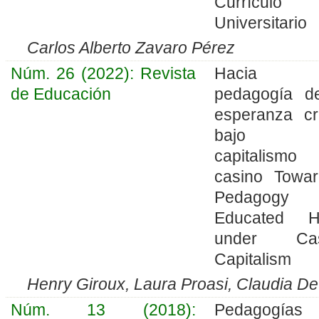
Currículo
Universitario
Carlos Alberto Zavaro Pérez
Núm. 26 (2022): Revista
Hacia u
de Educación
pedagogía d
esperanza crí
bajo 
capitalism
casino Towa
Pedagogy
Educated H
under Cas
Capitalism
Henry Giroux, Laura Proasi, Claudia De
Núm. 13 (2018):
Pedagogía