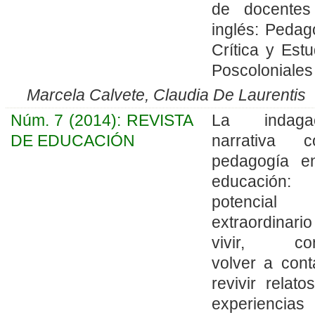
de docente
inglés: Pedag
Crítica y Estu
Poscoloniales
Marcela Calvete, Claudia De Laurentis
Núm. 7 (2014): REVISTA
La indagac
DE EDUCACIÓN
narrativa 
pedagogía e
educación:
potencial
extraordinari
vivir, con
volver a cont
revivir relato
experiencias