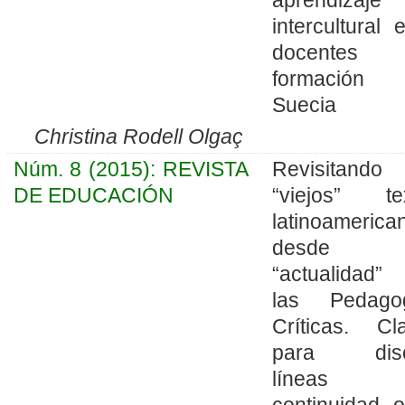
intercultural 
docentes
formación
Suecia
Christina Rodell Olgaç
Núm. 8 (2015): REVISTA
Revisitando
DE EDUCACIÓN
“viejos” te
latinoamerica
desde 
“actualidad
las Pedago
Críticas. Cl
para discu
líneas 
continuidad 