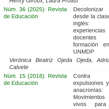
Henry Giroux, Laura Proasi
Núm. 36 (2025): Revista
Decolonizar
de Educación
desde la clas
inglés:
experiencia
docentes
formación e
UNMDP
Verónica Beatriz Ojeda Ojeda, Adr
Calvete
Núm. 15 (2018): Revista
Contra 
de Educación
expulsiones y
anacronías:
Movimientos
vivos para