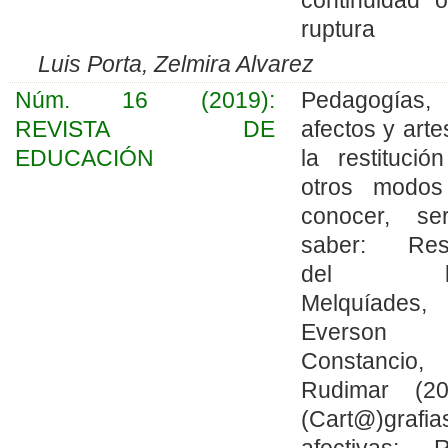
ruptura
Luis Porta, Zelmira Alvarez
Núm. 16 (2019):
Pedagogías,
REVISTA DE
afectos y arte
EDUCACIÓN
la restitució
otros modo
conocer, s
saber: Res
del lib
Melquíades,
Everson
Constancio,
Rudimar (20
(Cart@)grafia
afectivas: 