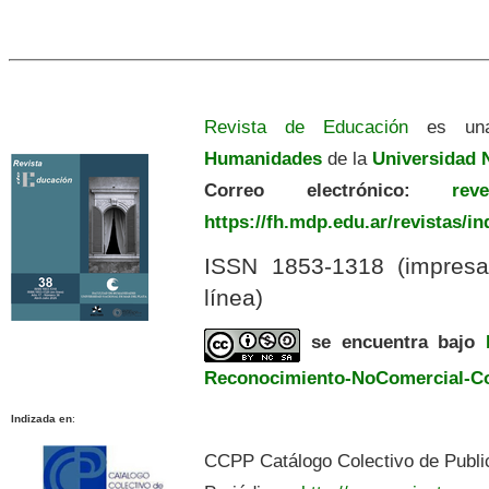
Revista de Educación
es una
Humanidades
de la
Universidad N
Correo electrónico:
revedu
https://fh.mdp.edu.ar/revistas/i
ISSN 1853-1318 (impres
línea)
se encuentra bajo
Reconocimiento-NoComercial-Com
Indizada en
:
CCPP Catálogo Colectivo de Publi