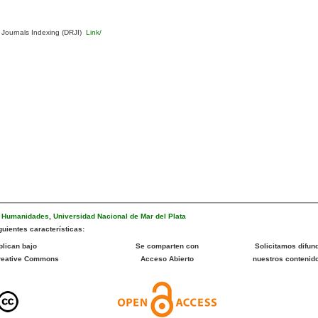
 Journals Indexing (DRJI)
Link/
e Humanidades
,
Universidad Nacional de Mar del Plata
uientes características:
blican bajo
Se comparten con
Solicitamos difund
Creative Commons
Acceso Abierto
nuestros contenid