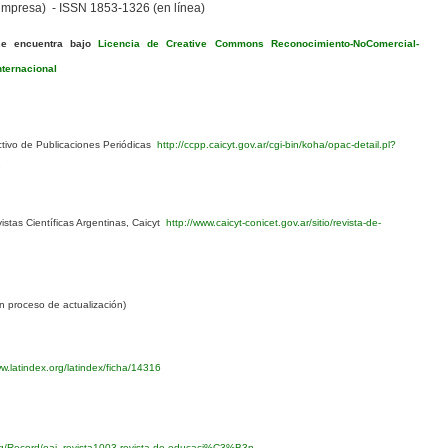
mpresa) - ISSN 1853-1326 (en línea)
se encuentra bajo
Licencia de Creative Commons Reconocimiento-NoComercial-
nternacional
ivo de Publicaciones Periódicas
http://ccpp.caicyt.gov.ar/cgi-bin/koha/opac-detail.pl?
1
stas Científicas Argentinas, Caicyt
http://www.caicyt-conicet.gov.ar/sitio/revista-de-
 proceso de actualización)
w.latindex.org/latindex/ficha/14316
org/Record/oai_revista1003-revista-de-educaci%C3%B3n