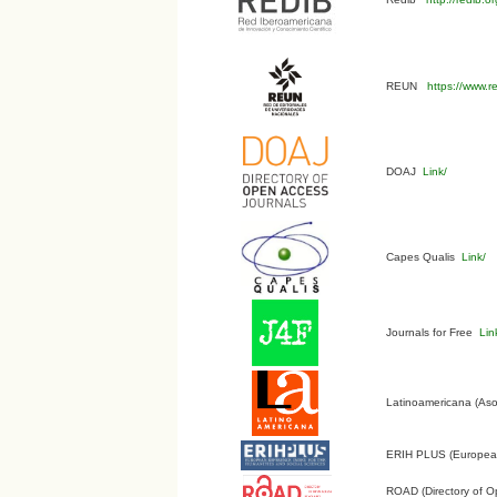
REUN
https://www.r
DOAJ
Link/
Capes Qualis
Link/
Journals for Free
Lin
Latinoamericana (Aso
ERIH PLUS (European 
ROAD (Directory of O