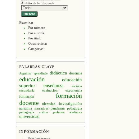
Ámbito de la búsqueda
Examinar
Por número
Por autor/a
Por título
Otras revistas
Categorías
PALABRAS CLAVE
didáctica
docencia
Argentina
aprendizaje
educación
educación
enseñanza
superior
escuela
secundaria
evaluación
experiencia
formación
formación
docente
investigación
identidad
narrativa
narrativas
pandemia
pedagogía
pedagogía crítica
profesión académica
universidad
INFORMACIÓN
Para lectores/as