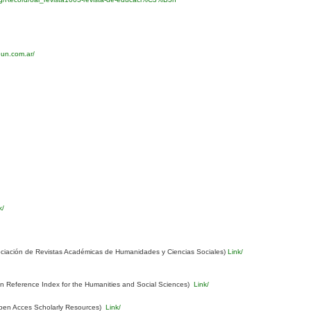
eun.com.ar/
k/
ciación de Revistas Académicas de Humanidades y Ciencias Sociales)
Link/
Reference Index for the Humanities and Social Sciences)
Link/
pen Acces Scholarly Resources)
Link/