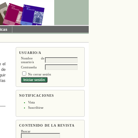
ticas
USUARIO/A
Nombre de
usuario/a
 el
Contraseña
a de
No cerrar sesión
guir
/as
NOTIFICACIONES
Vista
Suscribirse
CONTENIDO DE LA REVISTA
Buscar