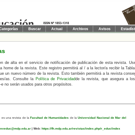
Categorías
Buscar
Actual
Archivos
Avisos
Estadís
as
de alta en el servicio de notificación de publicación de esta revista. Use
 home de la revista. Este registro permitirá al / a la lector/a recibir la Tabl
ue un nuevo número de la revista. Esto también permitirá a la revista conse
res/as. Consulte la
Política de Privacidad
de la revista, que asegura a los
-e no serán usados para otros propósitos.
n
es una revista de la
Facultad de Humanidades
de la
Universidad Nacional de Mar del
eveduc@mdp.edu.ar
|
Web:
https://fh.mdp.edu.ar/revistas/index.php/r_educ/index