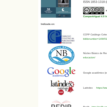
ISSN 1853-1318 (i
CompartirIgual 4.0 I
Indizada en
:
CCPP Catálogo Colect
biblionumber=14945
Núcleo Básico de Revi
educacion/
Google académico (en
Latindex
https://ww
Redib
http://redib.