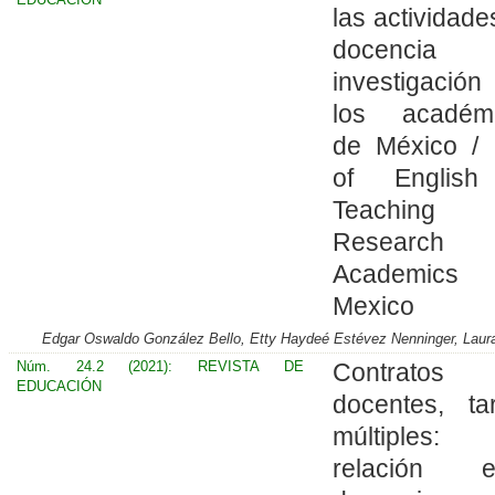
las actividade
docenci
investigació
los académ
de México /
of English
Teaching 
Research
Academics
Mexico
Edgar Oswaldo González Bello, Etty Haydeé Estévez Nenninger, Laura
Núm. 24.2 (2021): REVISTA DE
Contratos
EDUCACIÓN
docentes, ta
múltiples:
relación e