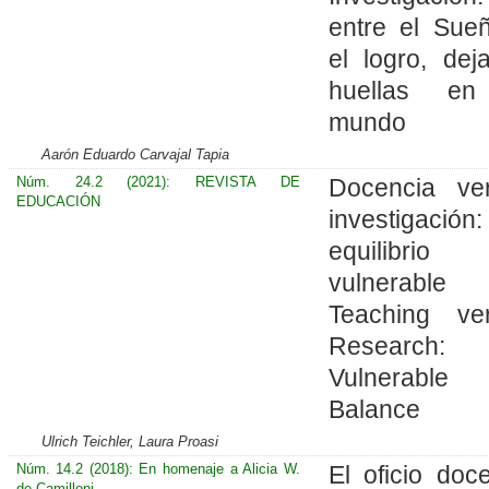
entre el Sue
el logro, dej
huellas en
mundo
Aarón Eduardo Carvajal Tapia
Núm. 24.2 (2021): REVISTA DE
Docencia ve
EDUCACIÓN
investigación
equilibrio
vulnerabl
Teaching ve
Research: 
Vulnerable
Balance
Ulrich Teichler, Laura Proasi
Núm. 14.2 (2018): En homenaje a Alicia W.
El oficio doce
de Camilloni