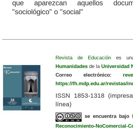
que aparezcan aquellos docum
"sociológico" o "social"
Revista de Educación
es una
Humanidades
de la
Universidad N
Correo electrónico:
revedu
https://fh.mdp.edu.ar/revistas/i
ISSN 1853-1318 (impres
línea)
se encuentra bajo
Reconocimiento-NoComercial-Com