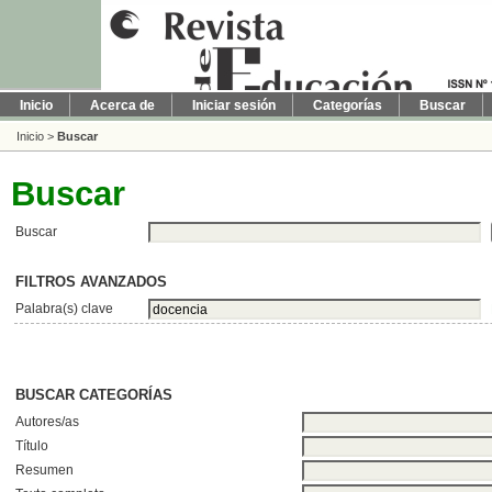
Inicio
Acerca de
Iniciar sesión
Categorías
Buscar
Inicio
>
Buscar
Buscar
Buscar
FILTROS AVANZADOS
Palabra(s) clave
BUSCAR CATEGORÍAS
Autores/as
Título
Resumen