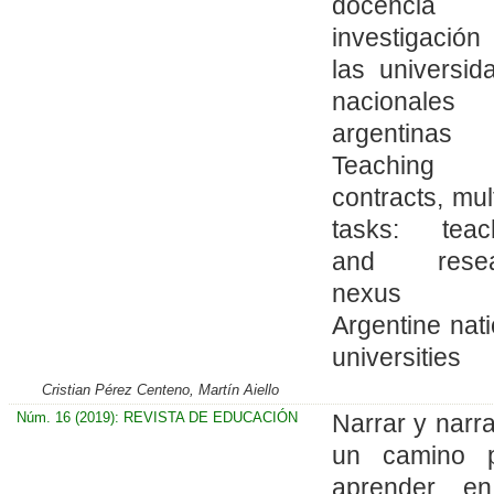
docenci
investigació
las universid
nacionales
argentina
Teaching
contracts, mul
tasks: teac
and resea
nexus 
Argentine nati
universities
Cristian Pérez Centeno, Martín Aiello
Núm. 16 (2019): REVISTA DE EDUCACIÓN
Narrar y narra
un camino 
aprender e