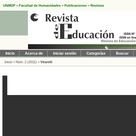
UNMDP
>
Facultad de Humanidades
>
Publicaciones
>
Revistas
Revista de Educación 
https://fh.mdp.edu.ar/revistas/index.p
Inicio
Acerca de
Iniciar sesión
Categorías
Buscar
Inicio
>
Núm. 2 (2011)
>
Vitarelli