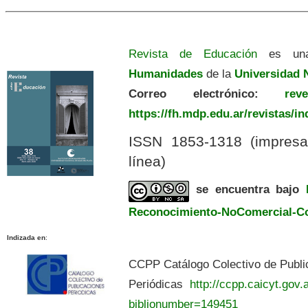
Revista de Educación
es una
Humanidades
de la
Universidad N
Correo electrónico:
revedu
https://fh.mdp.edu.ar/revistas/i
ISSN 1853-1318 (impres
línea)
se encuentra bajo
Reconocimiento-NoComercial-Com
Indizada en
:
CCPP Catálogo Colectivo de Publi
Periódicas
http://ccpp.caicyt.gov.a
biblionumber=149451