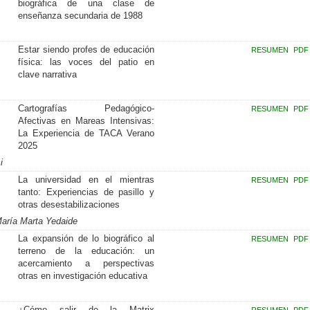
biográfica de una clase de
enseñanza secundaria de 1988
Estar siendo profes de educación
RESUMEN
PDF
física: las voces del patio en
clave narrativa
Cartografías Pedagógico-
RESUMEN
PDF
Afectivas en Mareas Intensivas:
La Experiencia de TACA Verano
2025
i
La universidad en el mientras
RESUMEN
PDF
tanto: Experiencias de pasillo y
otras desestabilizaciones
María Marta Yedaide
La expansión de lo biográfico al
RESUMEN
PDF
terreno de la educación: un
acercamiento a perspectivas
otras en investigación educativa
¿Cómo salir de la Matrix
RESUMEN
PDF