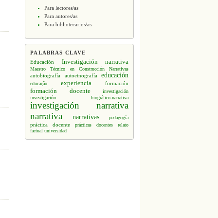
Para lectores/as
Para autores/as
Para bibliotecarios/as
PALABRAS CLAVE
Investigación narrativa
Educación
Maestro Técnico en Construcción
Narrativas
educación
autobiografía
autoetnografía
experiencia
formación
educação
formación docente
investigación
investigación biográfico-narrativa
investigación narrativa
narrativa
narrativas
pedagogía
práctica docente
prácticas docentes
relato
factual
universidad