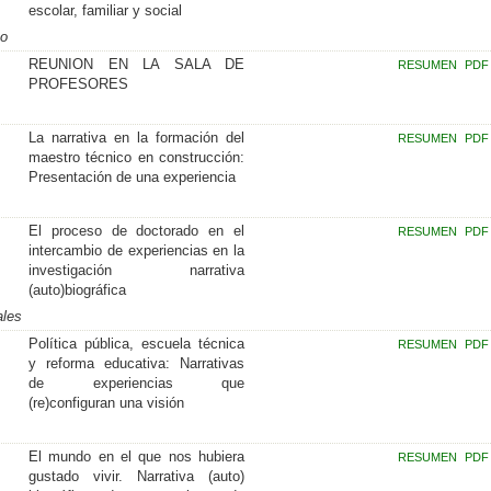
escolar, familiar y social
ão
REUNION EN LA SALA DE
RESUMEN
PDF
PROFESORES
La narrativa en la formación del
RESUMEN
PDF
maestro técnico en construcción:
Presentación de una experiencia
El proceso de doctorado en el
RESUMEN
PDF
intercambio de experiencias en la
investigación narrativa
(auto)biográfica
ales
Política pública, escuela técnica
RESUMEN
PDF
y reforma educativa: Narrativas
de experiencias que
(re)configuran una visión
El mundo en el que nos hubiera
RESUMEN
PDF
gustado vivir. Narrativa (auto)