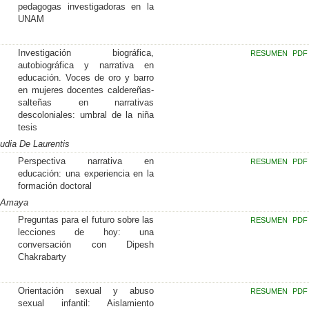
pedagogas investigadoras en la
UNAM
Investigación biográfica,
RESUMEN
PDF
autobiográfica y narrativa en
educación. Voces de oro y barro
en mujeres docentes caldereñas-
salteñas en narrativas
descoloniales: umbral de la niña
tesis
udia De Laurentis
Perspectiva narrativa en
RESUMEN
PDF
educación: una experiencia en la
formación doctoral
r Amaya
Preguntas para el futuro sobre las
RESUMEN
PDF
lecciones de hoy: una
conversación con Dipesh
Chakrabarty
Orientación sexual y abuso
RESUMEN
PDF
sexual infantil: Aislamiento