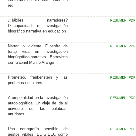
red
¿Hábiles narradores?
RESUMEN
PDF
Discapacidad e investigación
biográfico narrativa en educación
Narrar lo viviente. Filosofía de
RESUMEN
PDF
(una) vida en investigación
bio(s)gráfico-narrativa. Entrevista
con Gabriel Murillo Arango
Prometeo, frankenstein y las
RESUMEN
PDF
periferias escolares
Atemporalidad en la investigación
RESUMEN
PDF
autobiográfica: Un viaje de ida al
universo de las palabras-
antídotos
Una cartografía sensible de
RESUMEN
PDF
gestos vitales. EL GIEEC como