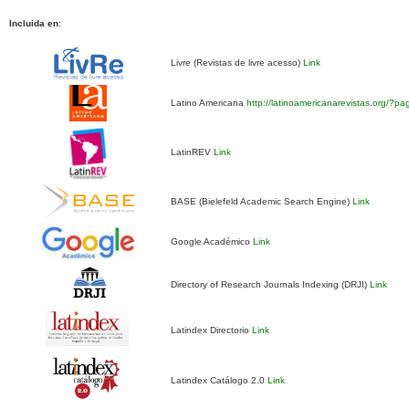
Incluida en
:
Livre (Revistas de livre acesso)
Link
Latino Americana
http://latinoamericanarevistas.org/?p
LatinREV
Link
BASE (Bielefeld Academic Search Engine)
Link
Google Académico
Link
Directory of Research Journals Indexing (DRJI)
Link
Latindex Directorio
Link
Latindex Catálogo 2.0
Link