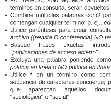
Por defecto, sólo aquellos artículo
términos en consulta, serán devueltos 
Combine múltiples palabras con
O
par
contengan cualquier término; p. ej.,
ed
Utilice paréntesis para crear consult
archivo ((revista O conferencia) NO te
Busque frases exactas introduc
"publicaciones de acceso abierto"
Excluya una palabra poniendo como
política en línea
o
NO política en línea
Utilice
*
en un término como comod
secuencia de caracteres concuerde; p
que aparezcan aquellos docum
"sociológico" o "social"