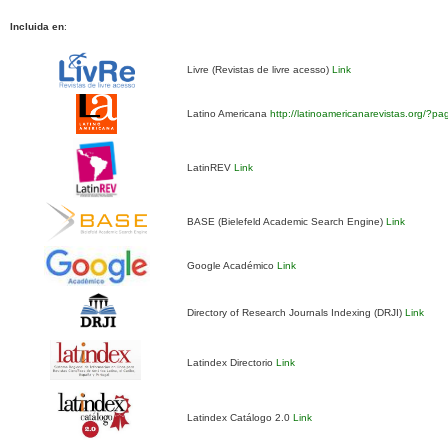
Incluida en
:
Livre (Revistas de livre acesso)
Link
Latino Americana
http://latinoamericanarevistas.org/?p
LatinREV
Link
BASE (Bielefeld Academic Search Engine)
Link
Google Académico
Link
Directory of Research Journals Indexing (DRJI)
Link
Latindex Directorio
Link
Latindex Catálogo 2.0
Link