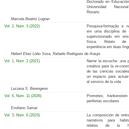
Doctorado en Educació
Universidad Nacion
Rosario
Marcela Beatriz Logran
Vol. 2, Núm. 3 (2022)
Pesquisa-formação e na
em uma disciplina de 
supervisionado em ens
física: Relato d
experiência em duas lín
Hebert Elias Lobo Sosa, Rafaele Rodrigues de Araujo
Vol. 1, Núm. 2 (2021)
Narrar la escucha: una p
creativa para la re-const
de las ciencias social
un espacio para actuar
al servicio de la vida
Luciana S. Berengeno
Vol. 6, Núm. 11 (2026)
Prometeo, frankenstei
periferias escolares
Emiliano Samar
Vol. 3, Núm. 6 (2023)
La composición de ent
narrativos para habit
relatos de la hist