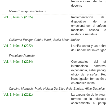
Imbricaciones de la p
docente
Maria Concepción Galluzzi
Vol. 5, Núm. 9 (2025)
Implementación 
dispositivo de ate
emocional con el enfoqu
medicina basada 
evidencia narrativa
Guillermo Enrique Cribb Libardi, Stella Maris Muñoz
Vol. 2, Núm. 3 (2022)
La niña santa y las sob
de una familiar investiga
Francisco Ramallo
Vol. 4, Núm. 8 (2024)
Comentarios del si
internacional narrati
experiencia, saber pedag
oficio de enseñar: Re
investigación-formación 
en américa latina
Carolina Morgado, Maria Helena Da Silva Reis Santos, Aline Dorneles
Vol. 1, Núm. 2 (2021)
La expansión de lo biográ
terreno de la educaci
acercamiento a perspe