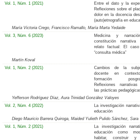
Vol. 1, Núm. 1 (2021)
Entre el dato y la exper
Reflexiones sobre el plac
dolor en la docencia de
(auto)etnografía en educ
María Victoria Crego, Francisco Ramallo, María Marta Yedaide
Vol. 3, Núm. 6 (2023)
Medicina y narraci
constitución narrativ
relato factual: El cas
“consulta médica”
Martín Koval
Vol. 1, Núm. 2 (2021)
Cambios de la subjet
docente en context
formación posgrad
Reflexiones narrativa
las prácticas pedagógica
Yefferson Rodríguez Díaz, Aura Trinidad González Valoyes
Vol. 2, Núm. 4 (2022)
La investigación narrativ
educación
Diego Mauricio Barrera Quiroga, Maided Yulieth Pulido Sánchez, Sara
Vol. 1, Núm. 2 (2021)
La investigación narra
educación como mo
habitar, construir y 