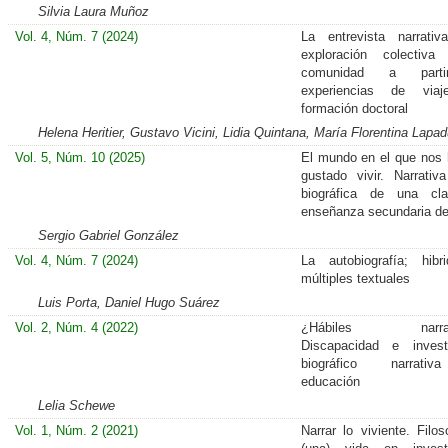
Silvia Laura Muñoz
Vol. 4, Núm. 7 (2024)
La entrevista narrati
exploración colectiv
comunidad a part
experiencias de via
formación doctoral
Helena Heritier, Gustavo Vicini, Lidia Quintana, María Florentina Lapa
Vol. 5, Núm. 10 (2025)
El mundo en el que nos 
gustado vivir. Narrativa
biográfica de una cl
enseñanza secundaria d
Sergio Gabriel González
Vol. 4, Núm. 7 (2024)
La autobiografía; hib
múltiples textuales
Luis Porta, Daniel Hugo Suárez
Vol. 2, Núm. 4 (2022)
¿Hábiles narrad
Discapacidad e invest
biográfico narrati
educación
Lelia Schewe
Vol. 1, Núm. 2 (2021)
Narrar lo viviente. Filos