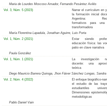
Maria de Lourdes Moscoso Amador, Fernando Pesántez Avilés
Vol. 3, Núm. 5 (2023)
Narrar el currículum en 
la formación inicial doc
Argentina: Recor
formativos para una 
transformadora
María Florentina Lapadula, Jonathan Aguirre, Luis Porta
Vol. 1, Núm. 2 (2021)
Estar siendo prof
educación física: las vo
patio en clave narrativa
Paula González
Vol. 1, Núm. 1 (2021)
La investigación nar
docente: una aproxi
teórica
Diego Mauricio Barrera Quiroga, Jhon Fáiver Sánchez Longas, Sandra
Vol. 2, Núm. 4 (2022)
El enfoque biográfico-nar
el estudio de las traye
estudiantiles universi
Dimensiones epistemoló
metodológicas
Pablo Daniel Vain