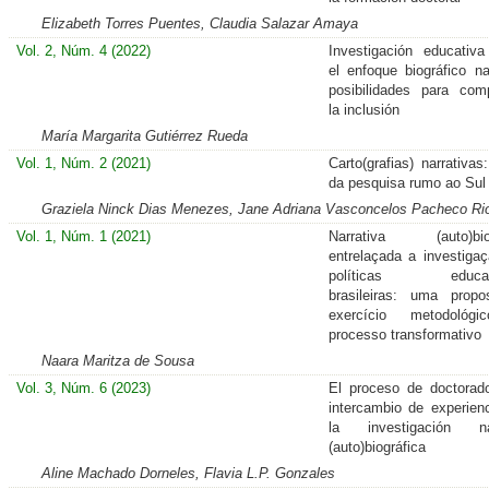
Elizabeth Torres Puentes, Claudia Salazar Amaya
Vol. 2, Núm. 4 (2022)
Investigación educativ
el enfoque biográfico nar
posibilidades para com
la inclusión
María Margarita Gutiérrez Rueda
Vol. 1, Núm. 2 (2021)
Carto(grafias) narrativas:
da pesquisa rumo ao Sul
Graziela Ninck Dias Menezes, Jane Adriana Vasconcelos Pacheco Ri
Vol. 1, Núm. 1 (2021)
Narrativa (auto)biog
entrelaçada a investiga
políticas educaci
brasileiras: uma prop
exercício metodológ
processo transformativo
Naara Maritza de Sousa
Vol. 3, Núm. 6 (2023)
El proceso de doctorad
intercambio de experien
la investigación nar
(auto)biográfica
Aline Machado Dorneles, Flavia L.P. Gonzales