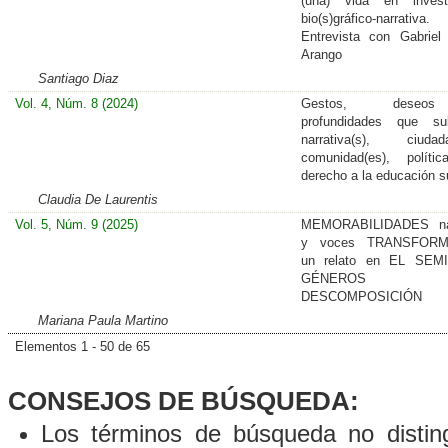
(una) vida en investi
bio(s)gráfico-narrativa.
Entrevista con Gabriel 
Arango
Santiago Diaz
Vol. 4, Núm. 8 (2024)
Gestos, dese
profundidades que sub
narrativa(s), ciudada
comunidad(es), políti
derecho a la educación s
Claudia De Laurentis
Vol. 5, Núm. 9 (2025)
MEMORABILIDADES na
y voces TRANSFORM
un relato en EL SEM
GÉNEROS
DESCOMPOSICIÓN
Mariana Paula Martino
Elementos 1 - 50 de 65
CONSEJOS DE BÚSQUEDA:
Los términos de búsqueda no distin