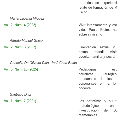
territorios de experienc
relato de formación de M
Ceibo
María Eugenia Míguez
Vol. 2, Núm. 4 (2022)
Vivir intensamente y escr
vida. Paulo Freire, nar
sobre sí mismo
Alfredo Manuel Ghiso
Vol. 2, Núm. 3 (2022)
Orientación sexual y
sexual infantil: Aisl
escolar, familiar y social
Gabriella De Oliveira Dias, Jonê Carla Baião
Vol. 5, Núm. 10 (2025)
Pedagogías esoté
narrativas (auto)biog
artesanales de los s
corporantes en la for
docente
Santiago Diaz
Vol. 1, Núm. 2 (2021)
Las narrativas y su t
metodológico e
investigación de Do
Memorables