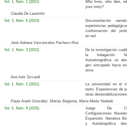
Vol. 1, Núm. 1 (2021)
Who lives, who dies, wh
your story?
Claudia De Laurentis
Vol. 3, Núm. 6 (2023)
Documentación narrat
experiencias pedagógica
conformación del prof
en red
Jane Adriana Vasconcelos Pacheco Rios
Vol. 2, Núm. 3 (2022)
De la investigación cuali
la Indagación Narr
Autoetnográfica: un ab
giro sincopado hacia es
otros
Ana Inés Siccardi
Vol. 1, Núm. 2 (2021)
La universidad en el m
tanto: Experiencias de pa
otras desestabilizaciones
Paula Anahí González, Matías Baigorria, María Marta Yedaide
Vol. 5, Núm. 9 (2025)
Juego De Cuer
Configuraciones Noved
Expansión. Narrativa Bio
y Autobiográfica de