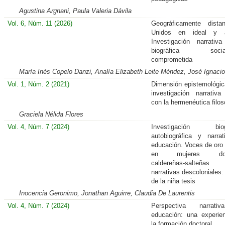
Agustina Argnani, Paula Valeria Dávila
Vol. 6, Núm. 11 (2026)
Geográficamente dista
Unidos en ideal y a
Investigación narrativa
biográfica social
comprometida
María Inés Copelo Danzi, Analía Elizabeth Leite Méndez, José Ignacio
Vol. 1, Núm. 2 (2021)
Dimensión epistemológic
investigación narrativ
con la hermenéutica filos
Graciela Nélida Flores
Vol. 4, Núm. 7 (2024)
Investigación biogr
autobiográfica y narra
educación. Voces de oro 
en mujeres doc
caldereñas-salteñ
narrativas descoloniales:
de la niña tesis
Inocencia Geronimo, Jonathan Aguirre, Claudia De Laurentis
Vol. 4, Núm. 7 (2024)
Perspectiva narrat
educación: una experie
la formación doctoral