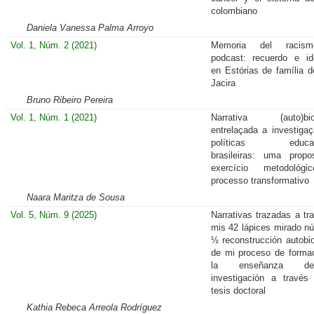
colombiano
Daniela Vanessa Palma Arroyo
Vol. 1, Núm. 2 (2021)
Memoria del racis
podcast: recuerdo e id
en Estórias de família 
Jacira
Bruno Ribeiro Pereira
Vol. 1, Núm. 1 (2021)
Narrativa (auto)biog
entrelaçada a investiga
políticas educaci
brasileiras: uma prop
exercício metodológ
processo transformativo
Naara Maritza de Sousa
Vol. 5, Núm. 9 (2025)
Narrativas trazadas a tr
mis 42 lápices mirado n
½ reconstrucción autobio
de mi proceso de forma
la enseñanza d
investigación a travé
tesis doctoral
Kathia Rebeca Arreola Rodríguez