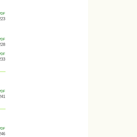
PDF
223
PDF
228
PDF
233
PDF
241
PDF
246