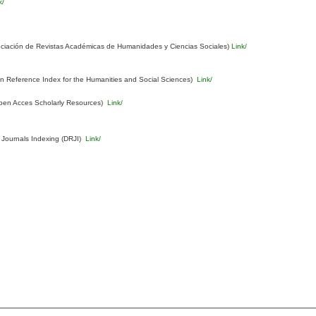
k/
ciación de Revistas Académicas de Humanidades y Ciencias Sociales)
Link/
Reference Index for the Humanities and Social Sciences)
Link/
pen Acces Scholarly Resources)
Link/
 Journals Indexing (DRJI)
Link/