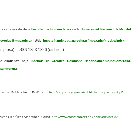
n
es una revista de la
Facultad de Humanidades
de la
Universidad Nacional de Mar del
eveduc@mdp.edu.ar
|
Web:
https://fh.mdp.edu.ar/revistas/index.php/r_educ/index
mpresa) - ISSN 1853-1326 (en línea)
se encuentra bajo
Licencia de Creative Commons Reconocimiento-NoComercial-
nternacional
ivo de Publicaciones Periódicas
http://ccpp.caicyt.gov.ar/cgi-bin/koha/opac-detail.pl?
1
stas Científicas Argentinas, Caicyt
http://www.caicyt-conicet.gov.ar/sitio/revista-de-