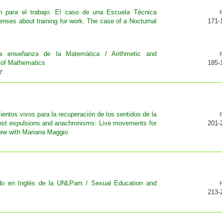
n para el trabajo. El caso de una Escuela Técnica
senses about training for work. The case of a Nocturnal
171-
la enseñanza de la Matemática / Arithmetic and
g of Mathematics
185-
z
entos vivos para la recuperación de los sentidos de la
inst expulsions and anachronisms: Live movements for
201-
view with Mariana Maggio
do en Inglés de la UNLPam / Sexual Education and
213-