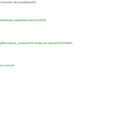
 proceso de actualización)
w.latindex.org/latindex/ficha/14316
org/Record/oai_revista1003-revista-de-educaci%C3%B3n
eun.com.ar/