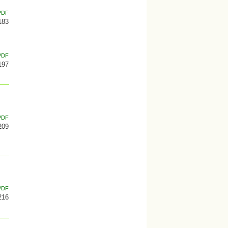
PDF
183
PDF
197
PDF
209
PDF
216