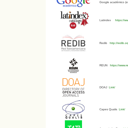
Google académico (en
Latindex
https://ww
Redib
http://redib.
REUN
https://www.r
DOAJ
Link/
Capes Qualis
Link/