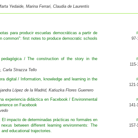
arta Yedaide, Marina Ferrari, Claudia de Laurentis
otas para producir escuelas democráticas a partir de
in common": first notes to produce democratic schools
97-
 pedagógica / The construction of the story in the
115-
, Carla Strazza Tello
ra digital / Information, knowledge and learning in the
121-
ejandra López de la Madrid, Katiuzka Flores Guerrero
Una experiencia didáctica en Facebook / Environmental
xperience on Facebook
141-
vedo
e: El impacto de determinadas prácticas no formales en
e nexus between different learning environments: The
157-
 and educational trajectories.