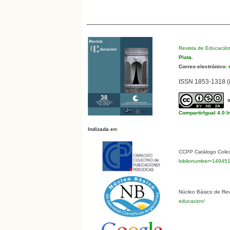
Revista de Educació
Plata
.
Correo electrónico:
r
ISSN 1853-1318 (i
CompartirIgual 4.0 I
Indizada en
:
CCPP Catálogo Colect
biblionumber=14945
Núcleo Básico de Revi
educacion/