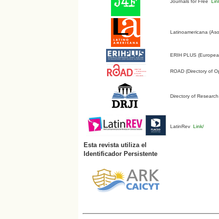
Journals for Free
Lin
Latinoamericana (Aso
ERIH PLUS (European 
ROAD (Directory of O
Directory of Research
LatinRev
Link/
Esta revista utiliza el
Identificador Persistente