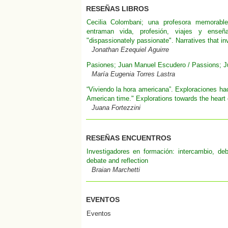
RESEÑAS LIBROS
Cecilia Colombani; una profesora memorabl
entraman vida, profesión, viajes y ense
"dispassionately passionate". Narratives that inv
Jonathan Ezequiel Aguirre
Pasiones; Juan Manuel Escudero / Passions; 
María Eugenia Torres Lastra
“Viviendo la hora americana”. Exploraciones hac
American time." Explorations towards the heart 
Juana Fortezzini
RESEÑAS ENCUENTROS
Investigadores en formación: intercambio, deb
debate and reflection
Braian Marchetti
EVENTOS
Eventos