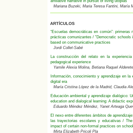
affiliative narrative in pursuit of living utopias
Mariana Buzeki, Maria Teresa Fantini, María M
ARTÍCULOS
“Escuelas democráticas en común”: primeras n
prácticas comunizantes / "Democratic schools 
based on communicative practices
Jordi Collet-Sabé
La construcción del relato en la experiencia
pedagogical experience
Yamile Alexia Molina, Betiana Raquel Alderete
Información, conocimiento y aprendizaje en la e
digital era
María Cristina López de la Madrid, Claudia Al
Educación ambiental y aprendizaje dialógico: 
education and dialogical learning: A didactic e
Eduardo Méndez Méndez, Yanet Arteaga Que
El nexo entre diferentes ámbitos de aprendizaj
las trayectorias escolares y educativas / Th
impact of certain non-formal practices on school
Mirta Elizabeth Pricoli Pla