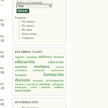
Ámbito de la búsqueda
Examinar
PDF
Por número
-18
Por autor/a
Por título
Otras revistas
PDF
Categorías
-26
PALABRAS CLAVE
PDF
didáctica
-45
docencia
Argentina
aprendizaje
educación
educación
enseñanza
superior
escuela
PDF
secundaria
evaluación
experiencia
-59
formación
formación
docente
investigación
identidad
narrativa
narrativas
pandemia
pedagogía
PDF
pedagogía crítica
profesión académica
-78
universidad
PDF
INFORMACIÓN
-93
Para lectores/as