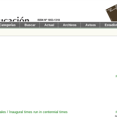
Categorías
Buscar
Actual
Archivos
Avisos
Estadís
les / Inaugural times run in centennial times
9