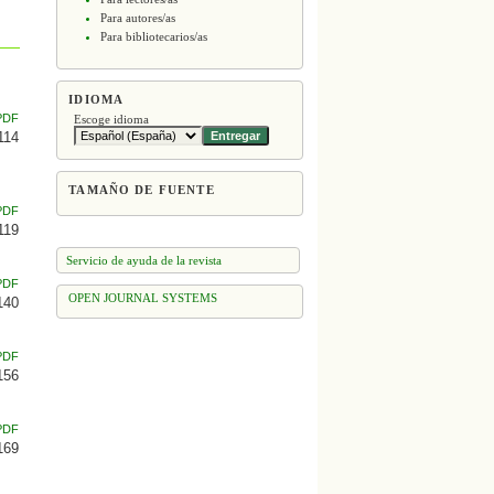
Para autores/as
Para bibliotecarios/as
IDIOMA
PDF
Escoge idioma
114
TAMAÑO DE FUENTE
PDF
119
Servicio de ayuda de la revista
PDF
OPEN JOURNAL SYSTEMS
140
PDF
156
PDF
169