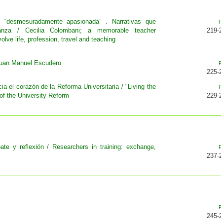
e “desmesuradamente apasionada” . Narrativas que
ñanza / Cecilia Colombani; a memorable teacher
219-
olve life, profession, travel and teaching
Juan Manuel Escudero
225-
ia el corazón de la Reforma Universitaria / "Living the
of the University Reform
229-
ate y reflexión / Researchers in training: exchange,
237-
245-