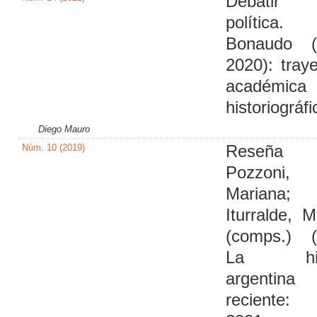
Debati
política. 
Bonaudo (
2020): traye
académi
historiográfi
Diego Mauro
Núm. 10 (2019)
Reseña
Pozzoni,
Mariana;
Iturralde, M
(comps.) (
La hist
argentina
reciente: 