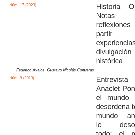
Núm. 17 (2023)
Historia O
Nota
reflexio
partir
experienci
divulgación
histórica
Federico Avalos, Gustavo Nicolás Contreras
Núm. 9 (2019)
Entrevis
Anaclet Po
el mundo d
desordena t
mundo ante
lo desor
todo: el 