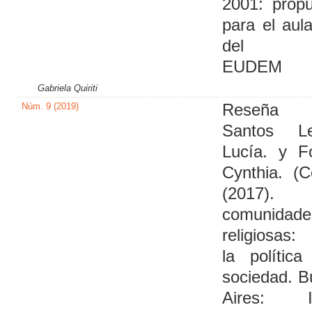
2001: prop
para el aul
del Pl
EUDEM
Gabriela Quiriti
Núm. 9 (2019)
Reseña
Santos Le
Lucía. y F
Cynthia. (C
(2017).
comunidade
religiosas:
la polític
sociedad. 
Aires: I