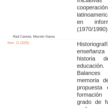
Iniciativ
cooperación
latinoameri
en inform
(1970/1990)
Raúl Carnota, Marcelo Vianna
Núm. 21 (2025)
Historiogr
enseñanza 
historia 
educación.
Balanc
memoria d
propuesta 
formació
grado de f