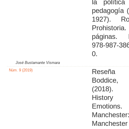
la polític
pedagogía 
1927). Ros
Prohistori
páginas. 
978-987-386
0.
José Bustamante Vismara
Núm. 9 (2019)
Reseña
Boddice,
(2018).
Histor
Emotions.
Manchester
Manchester