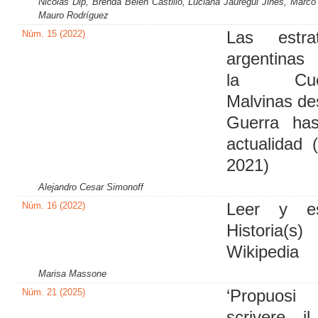
Nicolás Dip, Brenda Belén Castillo, Luciana Jáuregui Jinés, Marc
Mauro Rodríguez
Núm. 15 (2022)
Las estrat
argentinas
la Cues
Malvinas de
Guerra has
actualidad 
2021)
Alejandro Cesar Simonoff
Núm. 16 (2022)
Leer y esc
Historia(
Wikipedia
Marisa Massone
Núm. 21 (2025)
‘Propuos
scrivere i