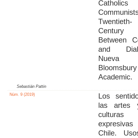
Catholic
Communis
Twentieth-
Century I
Between Co
and Dial
Nueva Y
Bloomsbury
Academic.
Sebastián Pattin
Núm. 9 (2019)
Los sentid
las artes 
culturas
expresiv
Chile. Uso