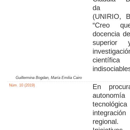
da R
(UNIRIO, Br
“Creo qu
docencia de
superior
investigació
científic
indisociable
Guillermina Bogdan, María Emilia Cairo
Núm. 10 (2019)
En procu
autonomía
tecnológ
integración
regional.