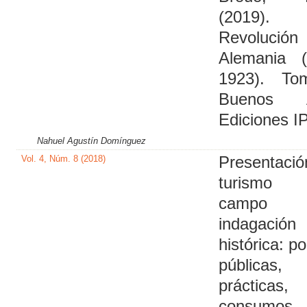
(2019).
Revoluci
Alemania (
1923). To
Buenos A
Ediciones I
Nahuel Agustín Domínguez
Vol. 4, Núm. 8 (2018)
Presentaci
turismo 
campo
indagación
histórica: po
públicas,
prácticas,
consum