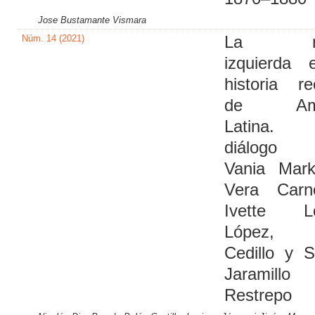
Jose Bustamante Vismara
Núm. 14 (2021)
La nu
izquierda 
historia re
de Amé
Latina
diálogo 
Vania Mark
Vera Carno
Ivette L
López, A
Cedillo y 
Jaramillo
Restrepo