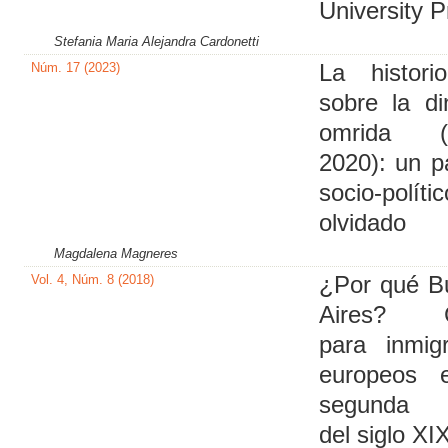
University P
Stefania Maria Alejandra Cardonetti
Núm. 17 (2023)
La historio
sobre la di
omrida (
2020): un 
socio-polític
olvidado
Magdalena Magneres
Vol. 4, Núm. 8 (2018)
¿Por qué B
Aires? G
para inmig
europeos 
segunda 
del siglo XI