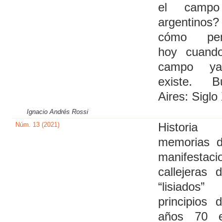
el campo
argentin
cómo pen
hoy cuand
campo y
existe. B
Aires: Siglo
Ignacio Andrés Rossi
Núm. 13 (2021)
Histor
memorias d
manifestaci
callejeras 
“lisiado
principios 
años 70 