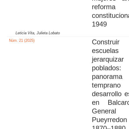
reforma
constitucio
1949
Leticia Vita, Julieta Lobato
Núm. 21 (2025)
Construir
escuel
jerarquizar
poblados
panorama
temprano
desarrollo e
en Balca
General
Pueyrredon
1870–1880