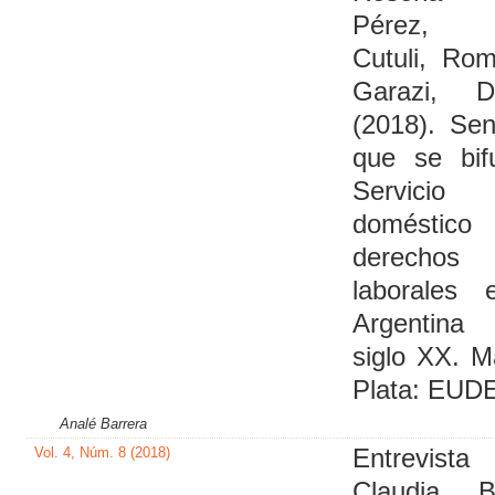
Pérez, I
Cutuli, Ro
Garazi, D
(2018). Se
que se bif
Servicio
domésti
derechos
laborales 
Argentin
siglo XX. M
Plata: EUD
Analé Barrera
Vol. 4, Núm. 8 (2018)
Entrevis
Claudia Be