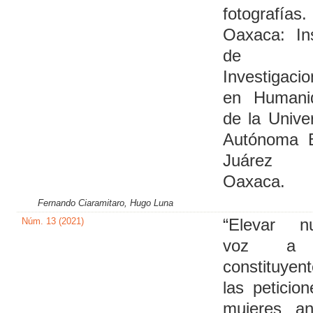
fotografías.
Oaxaca: Ins
de
Investigaci
en Humani
de la Unive
Autónoma B
Juárez
Oaxaca.
Fernando Ciaramitaro, Hugo Luna
Núm. 13 (2021)
“Elevar nu
voz a 
constituyent
las peticio
mujeres an