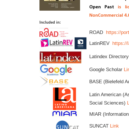
Open Past
is l
NonCommercial 4.0 
Included in:
ROAD
https://po
LatinREV
https://
Latindex Directo
Google Scholar
Li
BASE (Bielefeld 
Latin American (A
Social Sciences)
MIAR (Information
SUNCAT
Link