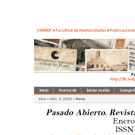
UNMDP
>
Facultad de Humanidades
>
Publicacione
Pa
http://fh.md
Inicio
Acerca de
Iniciar sesión
Categor
Inicio
>
Núm. 11 (2020)
>
Rossi
Pasado Abierto. Revist
Enero-
ISSN