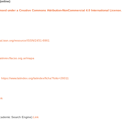
(online)
ensed under a Creative Commons Attribution-NonCommercial 4.0 International License.
rtal.issn.org/resource/ISSN/2451-6961
/latinrev.flacso.org.ar/mapa
y
https://www.latindex.org/latindex/ficha?folio=26011
nk
Academic Search Engine)
Link