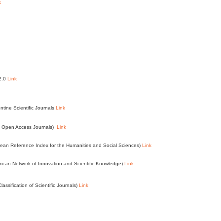
k
 2.0
Link
ntine Scientific Journals
Link
of Open Access Journals)
Link
an Reference Index for the Humanities and Social Sciences)
Link
ican Network of Innovation and Scientific Knowledge)
Link
assification of Scientific Journals)
Link