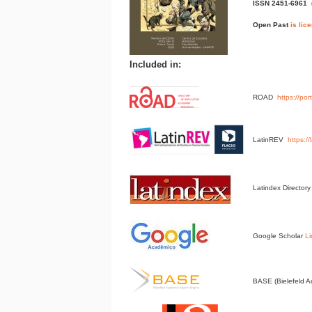
ISSN 2451-6961
Open Past
is lic
Included in:
ROAD
https://po
LatinREV
https:/
Latindex Director
Google Scholar
Li
BASE (Bielefeld 