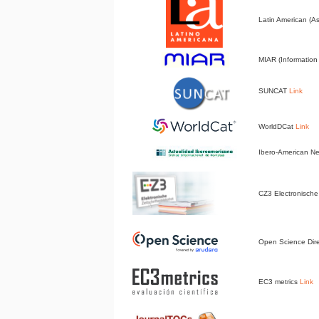
Latin American (A
MIAR (Information 
SUNCAT
Link
WorldDCat
Link
Ibero-American 
CZ3 Electronische 
Open Science Dir
EC3 metrics
Link