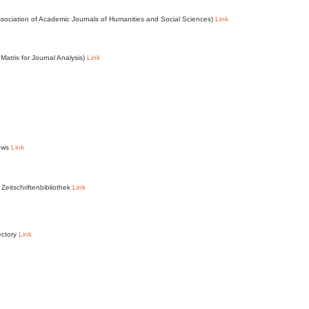
ssociation of Academic Journals of Humanities and Social Sciences)
Link
Matrix for Journal Analysis)
Link
News
Link
Zeitschriftenbibliothek
Link
ectory
Link