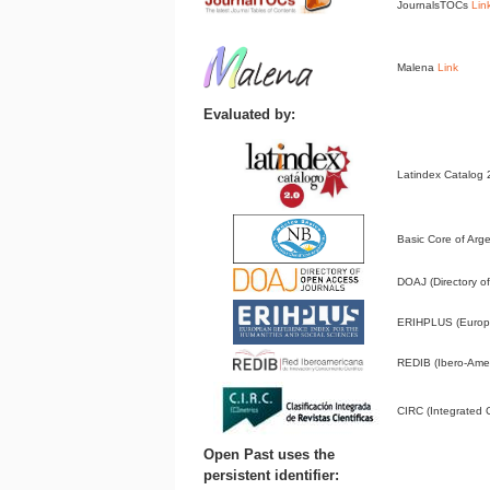
JournalsTOCs
Lin
Malena
Link
Evaluated by:
Latindex Catalog
Basic Core of Arge
DOAJ (Directory 
ERIHPLUS (Europe
REDIB (Ibero-Amer
CIRC (Integrated Cl
Open Past uses the
persistent identifier: