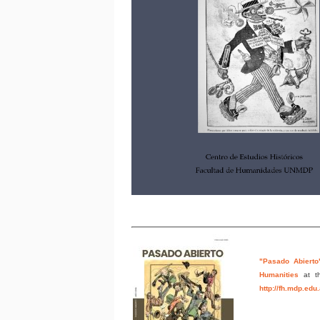
"Pasado Abierto
Humanities
at t
http://fh.mdp.edu