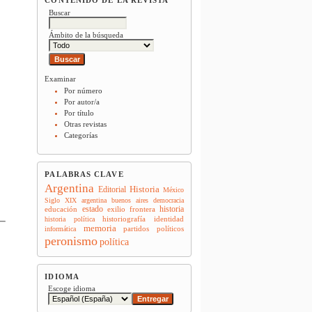
Buscar
Ámbito de la búsqueda
Examinar
Por número
Por autor/a
Por título
Otras revistas
Categorías
PALABRAS CLAVE
Argentina
Historia
Editorial
México
Siglo XIX
argentina
buenos aires
democracia
estado
historia
educación
exilio
frontera
historiografía
identidad
historia política
memoria
partidos políticos
informática
peronismo
política
IDIOMA
Escoge idioma