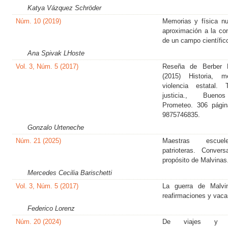
Katya Vázquez Schröder
Núm. 10 (2019)
Memorias y física nu
aproximación a la co
de un campo científic
Ana Spivak LHoste
Vol. 3, Núm. 5 (2017)
Reseña de Berber 
(2015) Historia, 
violencia estatal.
justicia., Bueno
Prometeo. 306 págin
9875746835.
Gonzalo Urteneche
Núm. 21 (2025)
Maestras escue
patrioteras. Conver
propósito de Malvinas
Mercedes Cecilia Barischetti
Vol. 3, Núm. 5 (2017)
La guerra de Malvin
reafirmaciones y vaca
Federico Lorenz
Núm. 20 (2024)
De viajes y or