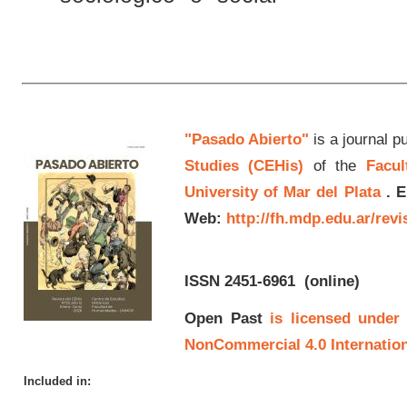
"Pasado Abierto"
is a journal p
Studies (CEHis)
of the
Facul
University of Mar del Plata
.
E
Web:
http://fh.mdp.edu.ar/rev
ISSN 2451-6961
(online)
Open Past
is licensed under
NonCommercial 4.0 Internation
Included in: