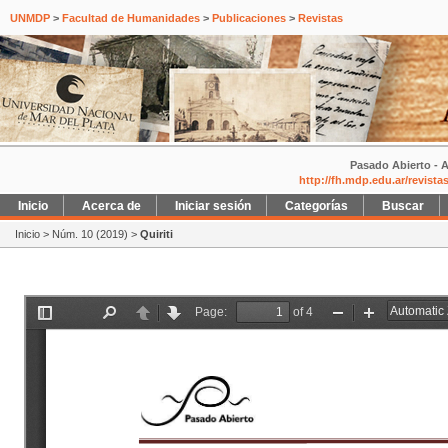
UNMDP
>
Facultad de Humanidades
>
Publicaciones
>
Revistas
Pasado Abierto - A
http://fh.mdp.edu.ar/revist
Inicio
Acerca de
Iniciar sesión
Categorías
Buscar
Inicio
>
Núm. 10 (2019)
>
Quiriti