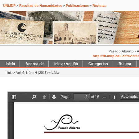
UNMDP
>
Facultad de Humanidades
>
Publicaciones
>
Revistas
Pasado Abierto - A
http://fh.mdp.edu.ar/revist
Inicio
Acerca de
Iniciar sesión
Categorías
Buscar
Inicio
>
Vol. 2, Núm. 4 (2016)
>
Lida