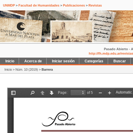
UNMDP
>
Facultad de Humanidades
>
Publicaciones
>
Revistas
Pasado Abierto - A
http://fh.mdp.edu.ar/revist
Inicio
Acerca de
Iniciar sesión
Categorías
Buscar
Inicio
>
Núm. 10 (2019)
>
Barrera