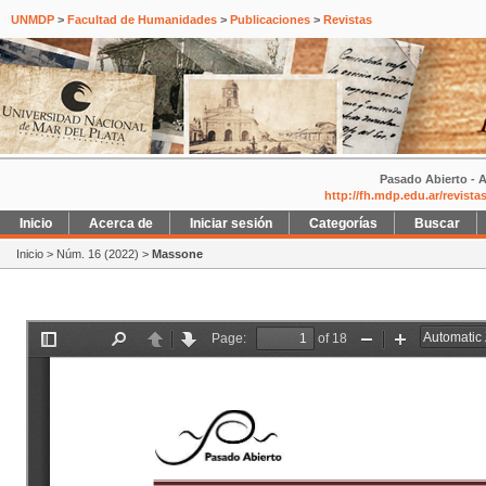
UNMDP
>
Facultad de Humanidades
>
Publicaciones
>
Revistas
Pasado Abierto - A
http://fh.mdp.edu.ar/revist
Inicio
Acerca de
Iniciar sesión
Categorías
Buscar
Inicio
>
Núm. 16 (2022)
>
Massone