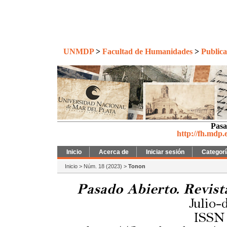
UNMDP
>
Facultad de Humanidades
>
Publica
Pasa
http://fh.mdp.
Inicio
Acerca de
Iniciar sesión
Categor
Inicio
>
Núm. 18 (2023)
>
Tonon
Pasado Abierto. Revist
Julio-
ISSN