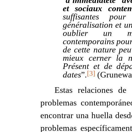
‘d'immédiateté’ av
et sociaux conte
suffisantes pour
généralisation et u
oublier un mi
contemporains pour 
de cette nature peu
mieux cerner la n
Présent et de dépa
[3]
dates
”
.
(Grunewal
Estas relaciones de
problemas contemporáneos
encontrar una huella desd
problemas específicamente