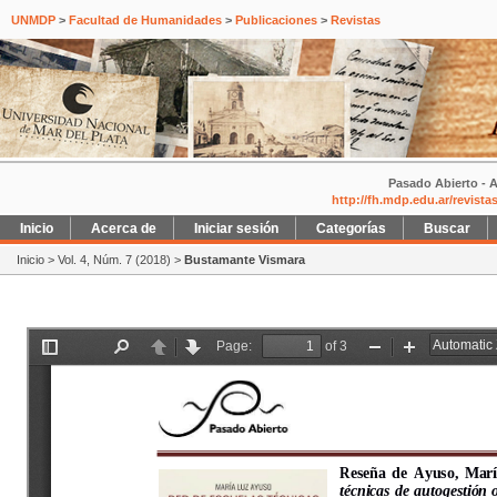
UNMDP
>
Facultad de Humanidades
>
Publicaciones
>
Revistas
Pasado Abierto - A
http://fh.mdp.edu.ar/revist
Inicio
Acerca de
Iniciar sesión
Categorías
Buscar
Inicio
>
Vol. 4, Núm. 7 (2018)
>
Bustamante Vismara