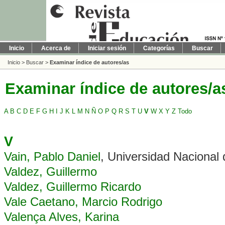
Inicio
Acerca de
Iniciar sesión
Categorías
Buscar
Inicio
>
Buscar
>
Examinar índice de autores/as
Examinar índice de autores/a
A
B
C
D
E
F
G
H
I
J
K
L
M
N
Ñ
O
P
Q
R
S
T
U
V
W
X
Y
Z
Todo
V
Vain, Pablo Daniel
, Universidad Nacional 
Valdez, Guillermo
Valdez, Guillermo Ricardo
Vale Caetano, Marcio Rodrigo
Valença Alves, Karina