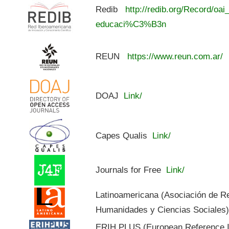
Redib
http://redib.org/Record/oai
educaci%C3%B3n
REUN
https://www.reun.com.ar/
DOAJ
Link/
Capes Qualis
Link/
Journals for Free
Link/
Latinoamericana (Asociación de R
Humanidades y Ciencias Sociales
ERIH PLUS (European Reference In