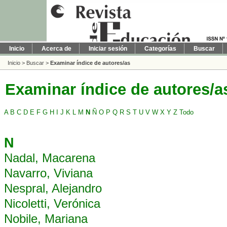
Inicio
Acerca de
Iniciar sesión
Categorías
Buscar
Inicio
>
Buscar
>
Examinar índice de autores/as
Examinar índice de autores/a
A
B
C
D
E
F
G
H
I
J
K
L
M
N
Ñ
O
P
Q
R
S
T
U
V
W
X
Y
Z
Todo
N
Nadal, Macarena
Navarro, Viviana
Nespral, Alejandro
Nicoletti, Verónica
Nobile, Mariana