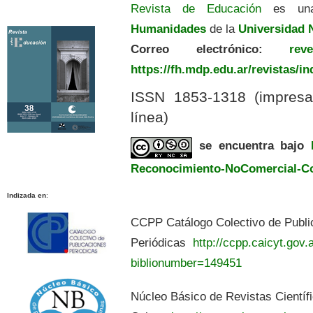
Revista de Educación
es una
Humanidades
de la
Universidad N
Correo electrónico:
revedu
https://fh.mdp.edu.ar/revistas/i
ISSN 1853-1318 (impres
línea)
se encuentra bajo
Reconocimiento-NoComercial-Com
Indizada en
:
CCPP Catálogo Colectivo de Publi
Periódicas
http://ccpp.caicyt.gov.a
biblionumber=149451
Núcleo Básico de Revistas Científ