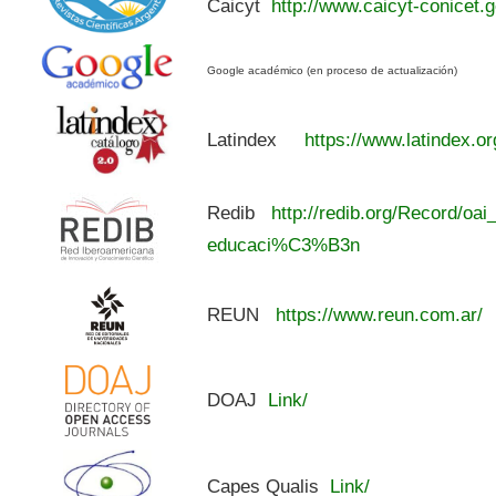
Caicyt
http://www.caicyt-conicet.g
Google académico (en proceso de actualización)
Latindex
https://www.latindex.or
Redib
http://redib.org/Record/oai
educaci%C3%B3n
REUN
https://www.reun.com.ar/
DOAJ
Link/
Capes Qualis
Link/