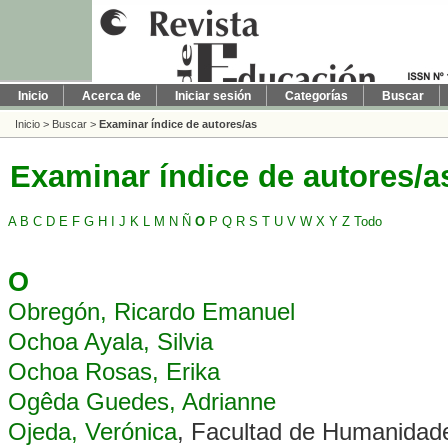
Inicio
Acerca de
Iniciar sesión
Categorías
Buscar
Inicio
>
Buscar
>
Examinar índice de autores/as
Examinar índice de autores/a
A
B
C
D
E
F
G
H
I
J
K
L
M
N
Ñ
O
P
Q
R
S
T
U
V
W
X
Y
Z
Todo
O
Obregón, Ricardo Emanuel
Ochoa Ayala, Silvia
Ochoa Rosas, Erika
Ogêda Guedes, Adrianne
Ojeda, Verónica
, Facultad de Humanidad