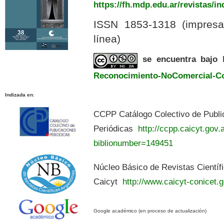
https://fh.mdp.edu.ar/revistas/i
ISSN 1853-1318 (impres
línea)
se encuentra bajo
Reconocimiento-NoComercial-Com
Indizada en
:
CCPP Catálogo Colectivo de Publi
Periódicas
http://ccpp.caicyt.gov.a
biblionumber=149451
Núcleo Básico de Revistas Científ
Caicyt
http://www.caicyt-conicet.g
Google académico (en proceso de actualización)