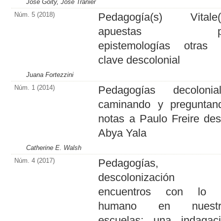
José Goity, José Tranier
Núm. 5 (2018)
Pedagogía(s) Vitale(
apuestas p
epistemologías otras
clave descolonial
Juana Fortezzini
Núm. 1 (2014)
Pedagogías decolonia
caminando y preguntan
notas a Paulo Freire de
Abya Yala
Catherine E. Walsh
Núm. 4 (2017)
Pedagogías,
descolonización
encuentros con lo 
humano en nuestr
escuelas: una indagac