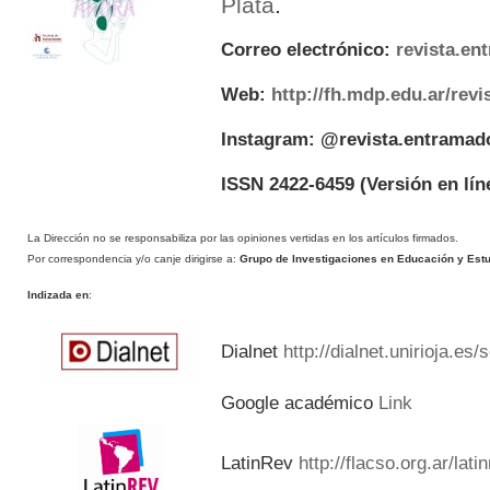
Plata
.
Correo electrónico:
revista.e
Web:
http://fh.mdp.edu.ar/rev
Instagram: @revista.entramad
ISSN 2422-6459
(Versión en lín
La Dirección no se responsabiliza por las opiniones vertidas en los artículos firmados.
Por correspondencia y/o canje dirigirse a:
Grupo de Investigaciones en Educación y Estud
Indizada en
:
Dialnet
http://dialnet.unirioja.es
Google académico
Link
LatinRev
http://flacso.org.ar/lat