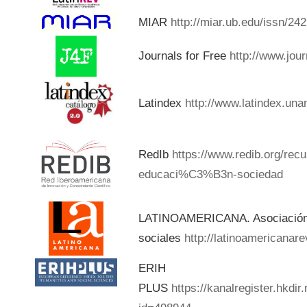
MIAR
http://miar.ub.edu/issn/24
Journals for Free
http://www.jou
Latindex
http://www.latindex.una
RedIb
https://www.redib.org/rec
educaci%C3%B3n-sociedad
LATINOAMERICANA. Asociación d
sociales
http://latinoamericanar
ERIH
PLUS
https://kanalregister.hkdir