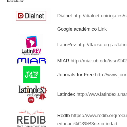
Indizada en
:
Dialnet
http://dialnet.unirioja.es
Google académico
Link
LatinRev
http://flacso.org.ar/lat
MIAR
http://miar.ub.edu/issn/24
Journals for Free
http://www.jou
Latindex
http://www.latindex.una
RedIb
https://www.redib.org/rec
educaci%C3%B3n-sociedad