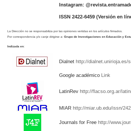
Instagram: @revista.entramad
ISSN 2422-6459
(Versión en lín
La Dirección no se responsabiliza por las opiniones vertidas en los artículos firmados.
Por correspondencia y/o canje dirigirse a:
Grupo de Investigaciones en Educación y Estud
Indizada en
:
Dialnet
http://dialnet.unirioja.es
Google académico
Link
LatinRev
http://flacso.org.ar/lat
MIAR
http://miar.ub.edu/issn/24
Journals for Free
http://www.jou