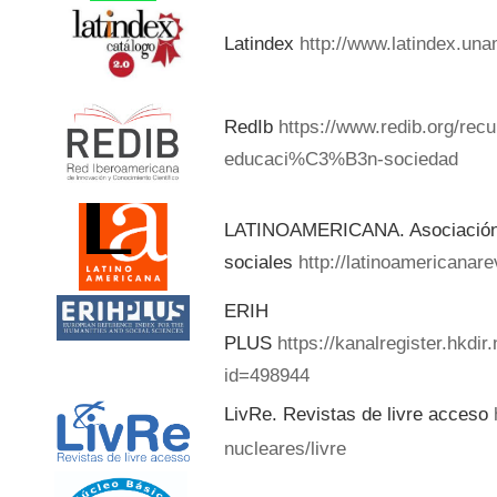
Latindex
http://www.latindex.una
RedIb
https://www.redib.org/rec
educaci%C3%B3n-sociedad
LATINOAMERICANA. Asociación d
sociales
http://latinoamericanar
ERIH
PLUS
https://kanalregister.hkdir
id=498944
LivRe. Revistas de livre acceso
nucleares/livre