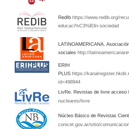
RedIb
https://www.redib.org/rec
educaci%C3%B3n-sociedad
LATINOAMERICANA. Asociación d
sociales
http://latinoamericanar
ERIH
PLUS
https://kanalregister.hkdir
id=498944
LivRe. Revistas de livre acceso
nucleares/livre
Núcleo Básico de Revistas Cient
conicet.gov.ar/sitio/comunicacion