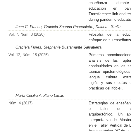
enseñanza durant
educación en pan
Transference link and te
during pandemic educati
Juan C. Franco, Graciela Susana Pascualetto, Daiana - Stella
Vol. 7, Núm. 8 (2020)
Filosofía de la educa
enfoque de su enseñanz
Graciela Flores, Stephanie Bustamante Salvatierra
Vol. 12, Núm. 18 (2025)
Primeras aproximacion
análisis de las ruptu
continuidades en los s
teórico- epistemológicos
lengua cultura extran
inglés y sus efectos 
prácticas del ifdc-sl.
María Cecilia Arellano Lucas
Núm. 4 (2017)
Estrategias de enseña
el taller de di
arquitectónico. Un ab
interpretativo del Maste
en el Taller Vertical de 
Arquitectónico “A” de l