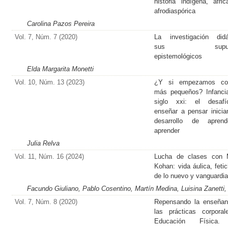
historia indígena, afri
afrodiaspórica
Carolina Pazos Pereira
Vol. 7, Núm. 7 (2020)
La investigación didá
sus supues
epistemológicos
Elda Margarita Monetti
Vol. 10, Núm. 13 (2023)
¿Y si empezamos co
más pequeños? Infanci
siglo xxi: el desaf
enseñar a pensar inicia
desarrollo de apren
aprender
Julia Relva
Vol. 11, Núm. 16 (2024)
Lucha de clases con M
Kohan: vida áulica, feti
de lo nuevo y vanguardi
Facundo Giuliano, Pablo Cosentino, Martín Medina, Luisina Zanetti, 
Vol. 7, Núm. 8 (2020)
Repensando la enseñan
las prácticas corpora
Educación Física