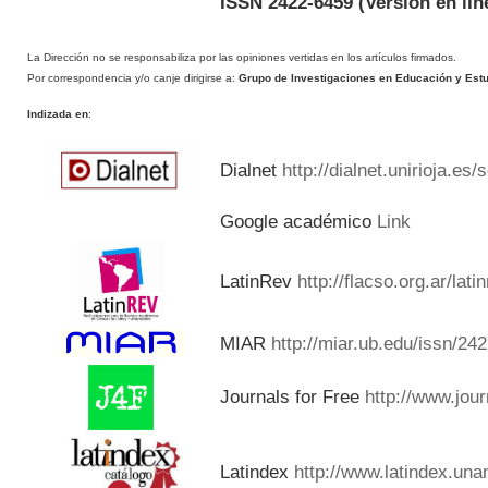
ISSN 2422-6459
(Versión en lín
La Dirección no se responsabiliza por las opiniones vertidas en los artículos firmados.
Por correspondencia y/o canje dirigirse a:
Grupo de Investigaciones en Educación y Estud
Indizada en
:
Dialnet
http://dialnet.unirioja.es
Google académico
Link
LatinRev
http://flacso.org.ar/lat
MIAR
http://miar.ub.edu/issn/24
Journals for Free
http://www.jou
Latindex
http://www.latindex.una