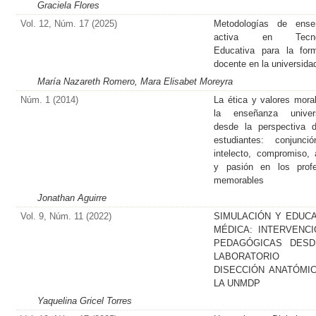
Graciela Flores
Vol. 12, Núm. 17 (2025)
Metodologías de ense
activa en Tecnol
Educativa para la for
docente en la universida
María Nazareth Romero, Mara Elisabet Moreyra
Núm. 1 (2014)
La ética y valores mora
la enseñanza universi
desde la perspectiva 
estudiantes: conjunci
intelecto, compromiso, 
y pasión en los profe
memorables
Jonathan Aguirre
Vol. 9, Núm. 11 (2022)
SIMULACIÓN Y EDUC
MÉDICA: INTERVENC
PEDAGÓGICAS DESD
LABORATORIO
DISECCIÓN ANATÓMI
LA UNMDP
Yaquelina Gricel Torres