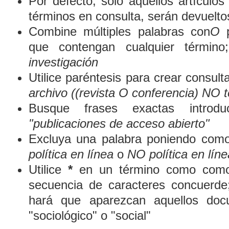
Por defecto, sólo aquellos artículo
términos en consulta, serán devueltos
Combine múltiples palabras con
O
p
que contengan cualquier término
investigación
Utilice paréntesis para crear consult
archivo ((revista O conferencia) NO t
Busque frases exactas introduc
"publicaciones de acceso abierto"
Excluya una palabra poniendo como
política en línea
o
NO política en líne
Utilice
*
en un término como comod
secuencia de caracteres concuerde
hará que aparezcan aquellos doc
"sociológico" o "social"