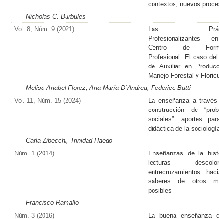
contextos, nuevos proc
Nicholas C. Burbules
Vol. 8, Núm. 9 (2021)
Las Prácti
Profesionalizantes 
Centro de Forma
Profesional: El caso del
de Auxiliar en Produc
Manejo Forestal y Floricu
Melisa Anabel Florez, Ana María D´Andrea, Federico Butti
Vol. 11, Núm. 15 (2024)
La enseñanza a través
construcción de “prob
sociales”: aportes pa
didáctica de la sociologí
Carla Zibecchi, Trinidad Haedo
Núm. 1 (2014)
Enseñanzas de la hist
lecturas descoloni
entrecruzamientos hac
saberes de otros m
posibles
Francisco Ramallo
Núm. 3 (2016)
La buena enseñanza d