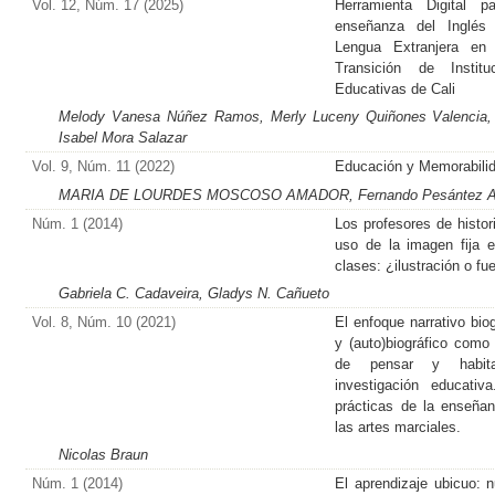
Vol. 12, Núm. 17 (2025)
Herramienta Digital p
enseñanza del Inglés
Lengua Extranjera en 
Transición de Institu
Educativas de Cali
Melody Vanesa Núñez Ramos, Merly Luceny Quiñones Valencia, 
Isabel Mora Salazar
Vol. 9, Núm. 11 (2022)
Educación y Memorabili
MARIA DE LOURDES MOSCOSO AMADOR, Fernando Pesántez Av
Núm. 1 (2014)
Los profesores de histori
uso de la imagen fija 
clases: ¿ilustración o fu
Gabriela C. Cadaveira, Gladys N. Cañueto
Vol. 8, Núm. 10 (2021)
El enfoque narrativo biog
y (auto)biográfico como
de pensar y habit
investigación educativ
prácticas de la enseña
las artes marciales.
Nicolas Braun
Núm. 1 (2014)
El aprendizaje ubicuo: 