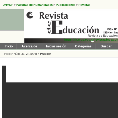
UNMDP
>
Facultad de Humanidades
>
Publicaciones
>
Revistas
Revista de Educación 
https://fh.mdp.edu.ar/revistas/index.p
Inicio
Acerca de
Iniciar sesión
Categorías
Buscar
Inicio
>
Núm. 31. 2 (2024)
>
Prueger