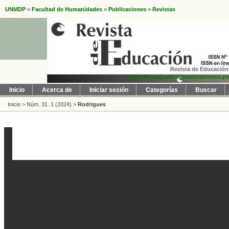
UNMDP
>
Facultad de Humanidades
>
Publicaciones
>
Revistas
Revista de Educación 
https://fh.mdp.edu.ar/revistas/index.p
Inicio
Acerca de
Iniciar sesión
Categorías
Buscar
Inicio
>
Núm. 31. 1 (2024)
>
Rodrigues