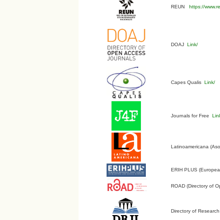
REUN
https://www.r
DOAJ
Link/
Capes Qualis
Link/
Journals for Free
Lin
Latinoamericana (Aso
ERIH PLUS (European 
ROAD (Directory of O
Directory of Research