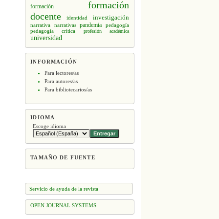
formación
formación
docente
investigación
identidad
narrativa
narrativas
pandemia
pedagogía
pedagogía crítica
profesión académica
universidad
INFORMACIÓN
Para lectores/as
Para autores/as
Para bibliotecarios/as
IDIOMA
Escoge idioma
TAMAÑO DE FUENTE
Servicio de ayuda de la revista
OPEN JOURNAL SYSTEMS