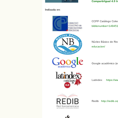
CompartirIgual 4.0 I
Indizada en
:
CCPP Catálogo Colect
biblionumber=14945
Núcleo Básico de Revi
educacion/
Google académico (en
Latindex
https://ww
Redib
http://redib.