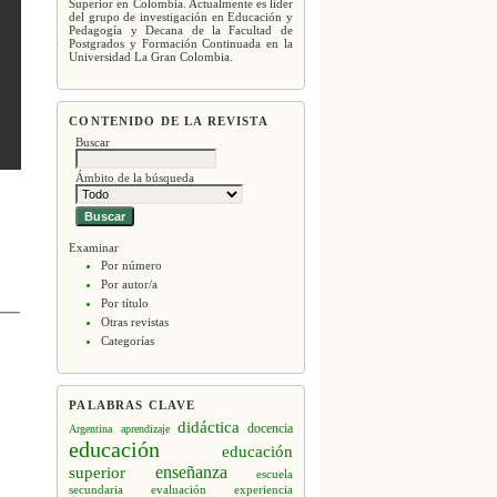
Superior en Colombia. Actualmente es líder
del grupo de investigación en Educación y
Pedagogía y Decana de la Facultad de
Postgrados y Formación Continuada en la
Universidad La Gran Colombia.
CONTENIDO DE LA REVISTA
Buscar
Ámbito de la búsqueda
Examinar
Por número
Por autor/a
Por título
Otras revistas
Categorías
PALABRAS CLAVE
didáctica
docencia
Argentina
aprendizaje
educación
educación
enseñanza
superior
escuela
secundaria
evaluación
experiencia