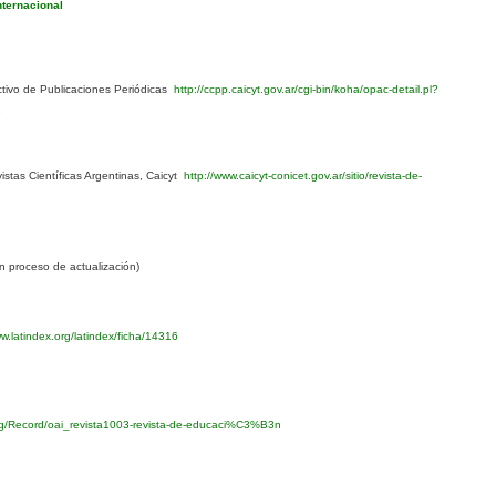
nternacional
ivo de Publicaciones Periódicas
http://ccpp.caicyt.gov.ar/cgi-bin/koha/opac-detail.pl?
1
stas Científicas Argentinas, Caicyt
http://www.caicyt-conicet.gov.ar/sitio/revista-de-
 proceso de actualización)
w.latindex.org/latindex/ficha/14316
org/Record/oai_revista1003-revista-de-educaci%C3%B3n