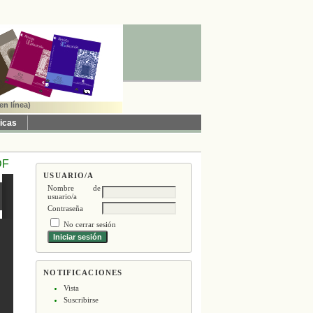
en línea)
ticas
DF
USUARIO/A
Nombre de
usuario/a
Contraseña
No cerrar sesión
NOTIFICACIONES
Vista
Suscribirse