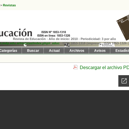
>
Revistas
Revista de Educación - Año de inicio: 2010 - Periodicidad: 3 por año
fh.mdp.edu.ar/revistas/index.php/r_educ
- ISSN 1853-1318 (impresa)
- ISSN 1853-1326 (
Categorías
Buscar
Actual
Archivos
Avisos
Estadís
Descargar el archivo P