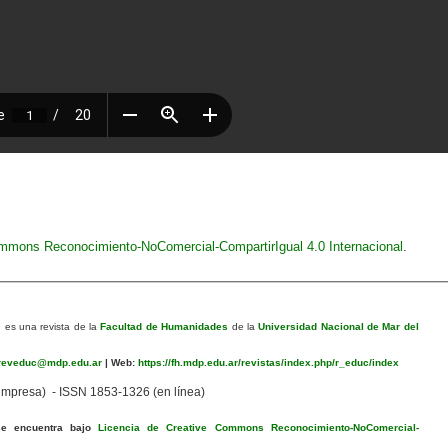
ommons Reconocimiento-NoComercial-CompartirIgual 4.0 Internacional
.
n
es una revista de la
Facultad de Humanidades
de la
Universidad Nacional de Mar del
eveduc@mdp.edu.ar
|
Web:
https://fh.mdp.edu.ar/revistas/index.php/r_educ/index
mpresa) - ISSN 1853-1326 (en línea)
se encuentra bajo
Licencia de Creative Commons Reconocimiento-NoComercial-