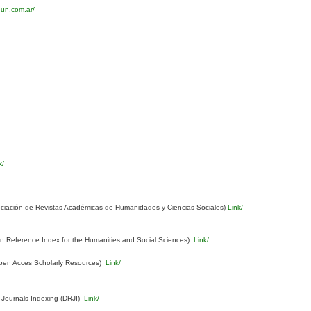
eun.com.ar/
k/
ciación de Revistas Académicas de Humanidades y Ciencias Sociales)
Link/
Reference Index for the Humanities and Social Sciences)
Link/
pen Acces Scholarly Resources)
Link/
 Journals Indexing (DRJI)
Link/