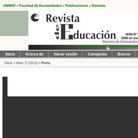
UNMDP
>
Facultad de Humanidades
>
Publicaciones
>
Revistas
Revista de Educación 
https://fh.mdp.edu.ar/revistas/index.p
Inicio
Acerca de
Iniciar sesión
Categorías
Buscar
Inicio
>
Núm. 5 (2013)
>
Porta