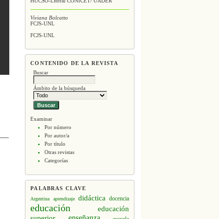
HUCSO-Litoral CONICET/ UADER
Viviana Bolcatto
FCJS-UNL
FCJS-UNL
CONTENIDO DE LA REVISTA
Buscar
Ámbito de la búsqueda
Examinar
Por número
Por autor/a
Por título
Otras revistas
Categorías
PALABRAS CLAVE
didáctica
docencia
Argentina
aprendizaje
educación
educación
enseñanza
superior
escuela