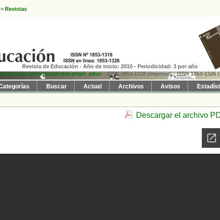
>
Revistas
Revista de Educación - Año de inicio: 2010 - Periodicidad: 3 por año
fh.mdp.edu.ar/revistas/index.php/r_educ
- ISSN 1853-1318 (impresa)
- ISSN 1853-1326 (
Categorías
Buscar
Actual
Archivos
Avisos
Estadís
Descargar el archivo P