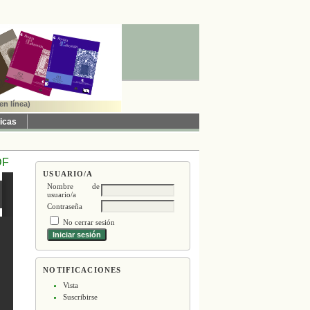
en línea)
ticas
DF
USUARIO/A
Nombre de
usuario/a
Contraseña
No cerrar sesión
NOTIFICACIONES
Vista
Suscribirse