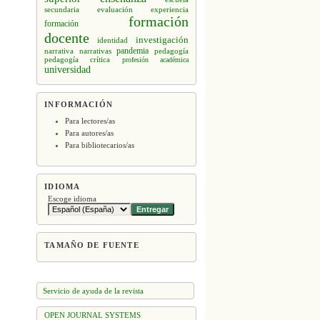
secundaria
evaluación
experiencia
formación
formación
docente
investigación
identidad
narrativa
narrativas
pandemia
pedagogía
pedagogía crítica
profesión académica
universidad
INFORMACIÓN
Para lectores/as
Para autores/as
Para bibliotecarios/as
IDIOMA
Escoge idioma
TAMAÑO DE FUENTE
Servicio de ayuda de la revista
OPEN JOURNAL SYSTEMS