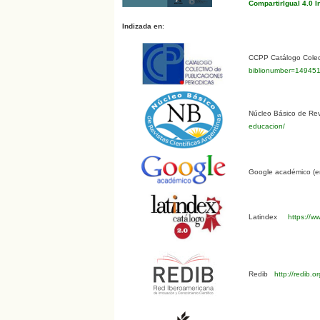
CompartirIgual 4.0 I
Indizada en
:
CCPP Catálogo Colect
biblionumber=14945
Núcleo Básico de Revi
educacion/
Google académico (en
Latindex
https://ww
Redib
http://redib.