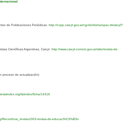
nternacional
ivo de Publicaciones Periódicas
http://ccpp.caicyt.gov.ar/cgi-bin/koha/opac-detail.pl?
1
stas Científicas Argentinas, Caicyt
http://www.caicyt-conicet.gov.ar/sitio/revista-de-
 proceso de actualización)
w.latindex.org/latindex/ficha/14316
org/Record/oai_revista1003-revista-de-educaci%C3%B3n