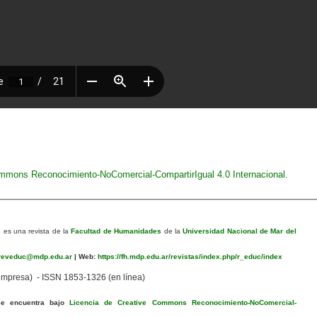
ommons Reconocimiento-NoComercial-CompartirIgual 4.0 Internacional
.
n
es una revista de la
Facultad de Humanidades
de la
Universidad Nacional de Mar del
eveduc@mdp.edu.ar
|
Web:
https://fh.mdp.edu.ar/revistas/index.php/r_educ/index
mpresa) - ISSN 1853-1326 (en línea)
se encuentra bajo
Licencia de Creative Commons Reconocimiento-NoComercial-