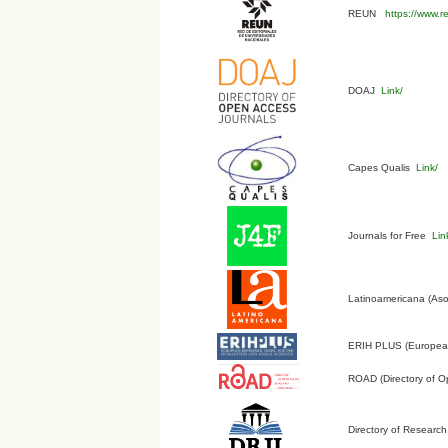
REUN
https://www.r
DOAJ
Link/
Capes Qualis
Link/
Journals for Free
Lin
Latinoamericana (Aso
ERIH PLUS (European 
ROAD (Directory of O
Directory of Research