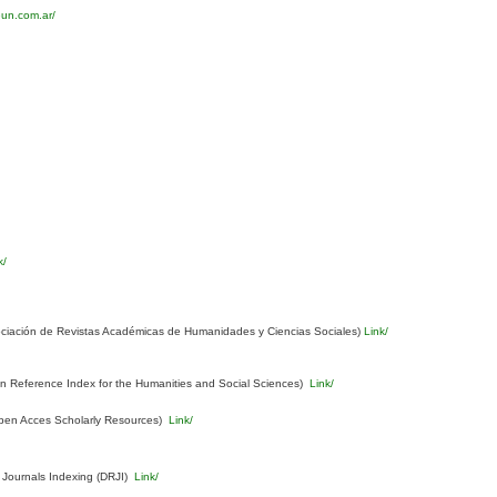
eun.com.ar/
k/
ciación de Revistas Académicas de Humanidades y Ciencias Sociales)
Link/
Reference Index for the Humanities and Social Sciences)
Link/
pen Acces Scholarly Resources)
Link/
 Journals Indexing (DRJI)
Link/