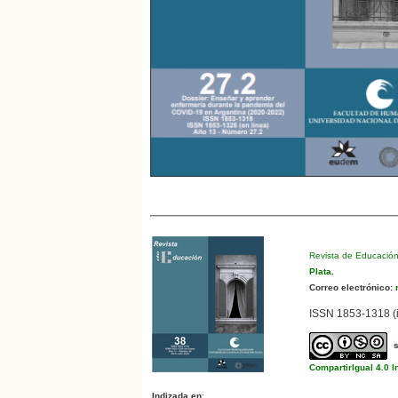
Revista de Educació
Plata
.
Correo electrónico:
r
ISSN 1853-1318 (i
CompartirIgual 4.0 I
Indizada en
: