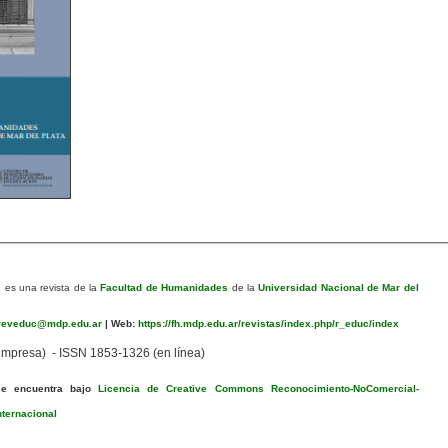
n
es una revista de la
Facultad de Humanidades
de la
Universidad Nacional de Mar del
eveduc@mdp.edu.ar
|
Web:
https://fh.mdp.edu.ar/revistas/index.php/r_educ/index
mpresa) - ISSN 1853-1326 (en línea)
se encuentra bajo
Licencia de Creative Commons Reconocimiento-NoComercial-
nternacional