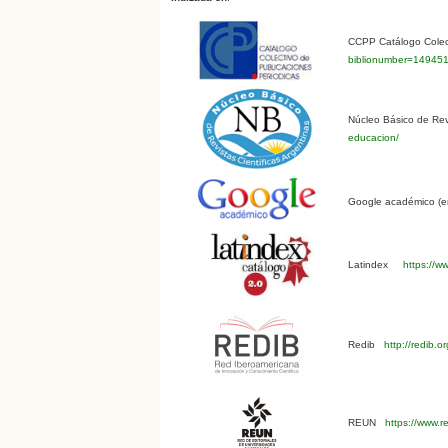
CCPP Catálogo Colect
biblionumber=14945
Núcleo Básico de Revi
educacion/
Google académico (en
Latindex
https://ww
Redib
http://redib.
REUN
https://www.r