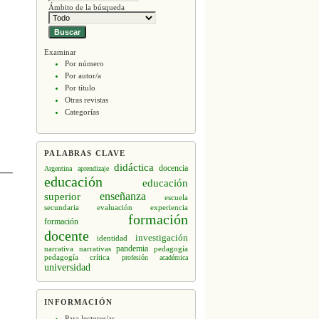
Ámbito de la búsqueda
Examinar
Por número
Por autor/a
Por título
Otras revistas
Categorías
PALABRAS CLAVE
didáctica
docencia
Argentina
aprendizaje
educación
educación
enseñanza
superior
escuela
secundaria
evaluación
experiencia
formación
formación
docente
investigación
identidad
narrativa
narrativas
pandemia
pedagogía
pedagogía crítica
profesión académica
universidad
INFORMACIÓN
Para lectores/as