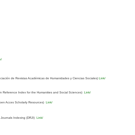
k/
ciación de Revistas Académicas de Humanidades y Ciencias Sociales)
Link/
Reference Index for the Humanities and Social Sciences)
Link/
pen Acces Scholarly Resources)
Link/
 Journals Indexing (DRJI)
Link/