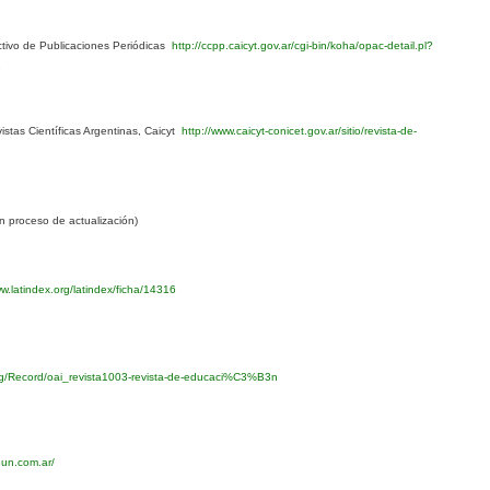
ivo de Publicaciones Periódicas
http://ccpp.caicyt.gov.ar/cgi-bin/koha/opac-detail.pl?
1
stas Científicas Argentinas, Caicyt
http://www.caicyt-conicet.gov.ar/sitio/revista-de-
 proceso de actualización)
w.latindex.org/latindex/ficha/14316
org/Record/oai_revista1003-revista-de-educaci%C3%B3n
eun.com.ar/