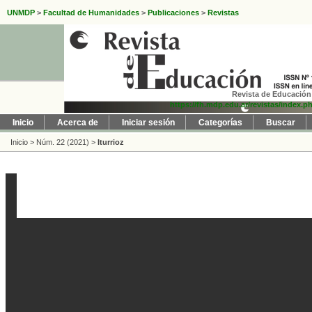
UNMDP
>
Facultad de Humanidades
>
Publicaciones
>
Revistas
Revista de Educación 
https://fh.mdp.edu.ar/revistas/index.p
Inicio
Acerca de
Iniciar sesión
Categorías
Buscar
Inicio
>
Núm. 22 (2021)
>
Iturrioz