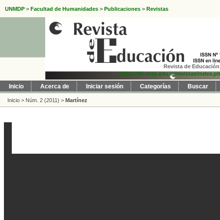
UNMDP
>
Facultad de Humanidades
>
Publicaciones
>
Revistas
Revista de Educación 
https://fh.mdp.edu.ar/revistas/index.p
Inicio
Acerca de
Iniciar sesión
Categorías
Buscar
Inicio
>
Núm. 2 (2011)
>
Martínez