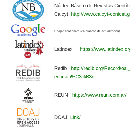
Núcleo Básico de Revistas Científ
Caicyt
http://www.caicyt-conicet.g
Google académico (en proceso de actualización)
Latindex
https://www.latindex.or
Redib
http://redib.org/Record/oai
educaci%C3%B3n
REUN
https://www.reun.com.ar/
DOAJ
Link/