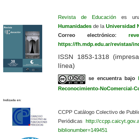
Revista de Educación
es una
Humanidades
de la
Universidad N
Correo electrónico:
revedu
https://fh.mdp.edu.ar/revistas/i
ISSN 1853-1318 (impres
línea)
se encuentra bajo
Reconocimiento-NoComercial-Com
Indizada en
:
CCPP Catálogo Colectivo de Publi
Periódicas
http://ccpp.caicyt.gov.a
biblionumber=149451