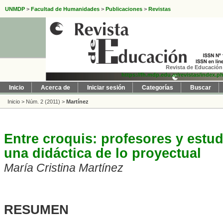
UNMDP
>
Facultad de Humanidades
>
Publicaciones
>
Revistas
Revista de Educación 
https://fh.mdp.edu.ar/revistas/index.p
Inicio
Acerca de
Iniciar sesión
Categorías
Buscar
Inicio
>
Núm. 2 (2011)
>
Martínez
Entre croquis: profesores y estud
una didáctica de lo proyectual
María Cristina Martínez
RESUMEN