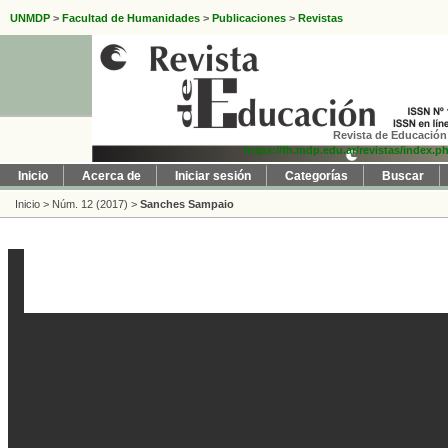
UNMDP
>
Facultad de Humanidades
>
Publicaciones
>
Revistas
Revista de Educación 
https://fh.mdp.edu.ar/revistas/index.p
Inicio
Acerca de
Iniciar sesión
Categorías
Buscar
Inicio
>
Núm. 12 (2017)
>
Sanches Sampaio