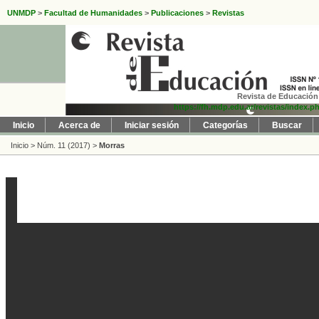
UNMDP
>
Facultad de Humanidades
>
Publicaciones
>
Revistas
Revista de Educación 
https://fh.mdp.edu.ar/revistas/index.p
Inicio
Acerca de
Iniciar sesión
Categorías
Buscar
Inicio
>
Núm. 11 (2017)
>
Morras