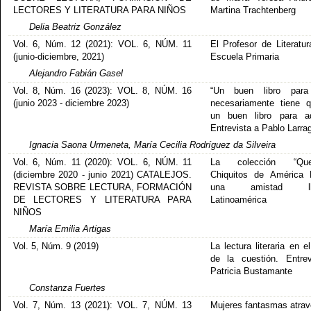
LECTORES Y LITERATURA PARA NIÑOS
Martina Trachtenberg
Delia Beatriz González
Vol. 6, Núm. 12 (2021): VOL. 6, NÚM. 11
El Profesor de Literatur
(junio-diciembre, 2021)
Escuela Primaria
Alejandro Fabián Gasel
Vol. 8, Núm. 16 (2023): VOL. 8, NÚM. 16
“Un buen libro para
(junio 2023 - diciembre 2023)
necesariamente tiene 
un buen libro para ad
Entrevista a Pablo Larrag
Ignacia Saona Urmeneta, María Cecilia Rodríguez da Silveira
Vol. 6, Núm. 11 (2020): VOL. 6, NÚM. 11
La colección “Quel
(diciembre 2020 - junio 2021) CATALEJOS.
Chiquitos de América L
REVISTA SOBRE LECTURA, FORMACIÓN
una amistad ll
DE LECTORES Y LITERATURA PARA
Latinoamérica
NIÑOS
María Emilia Artigas
Vol. 5, Núm. 9 (2019)
La lectura literaria en e
de la cuestión. Entre
Patricia Bustamante
Constanza Fuertes
Vol. 7, Núm. 13 (2021): VOL. 7, NÚM. 13
Mujeres fantasmas atra