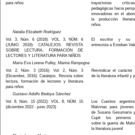
para niños
trayectorias crít
pedagógicas hacia persp
innovadoras en el abor
la producción literar
niños.
Natalia Elizabeth Rodríguez
Vol. 3, Núm. 6 (2018): VOL. 3, NÚM. 6
El escritor y su 
(JUNIO 2018): CATALEJOS. REVISTA
entrevista a Esteban Val
SOBRE LECTURA, FORMACIÓN DE
LECTORES Y LITERATURA PARA NIÑOS
María Eva Lorena Pulley, Marina Rampogna
Vol. 2, Núm. 3 (2016): Vol. 2, Núm. 3
Reivindicar el carácter l
(Diciembre, 2016): Catalejos. Revista sobre
de la literatura infantil y 
lectura, formación de lectores y literatura
para niños
Gustavo Adolfo Bedoya Sánchez
Vol. 8, Núm. 15 (2022): VOL. 8, NÚM. 15
Los Cuentos argentin
(diciembre 2022 - junio 2023)
Malvinas para jóvenes
de Susana Gesumaría y
Cupit: los primeros r
sobre la guerra de Malv
la literatura juvenil