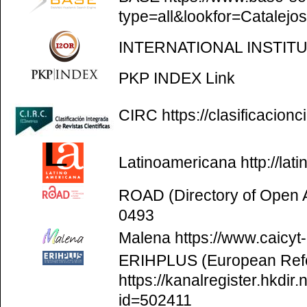
type=all&lookfor=Catalejo
INTERNATIONAL INSTIT
PKP INDEX
Link
CIRC
https://clasificacion
Latinoamericana
http://la
ROAD (Directory of Open
0493
Malena
https://www.caicyt
ERIHPLUS (European Refer
https://kanalregister.hkdir.
id=502411