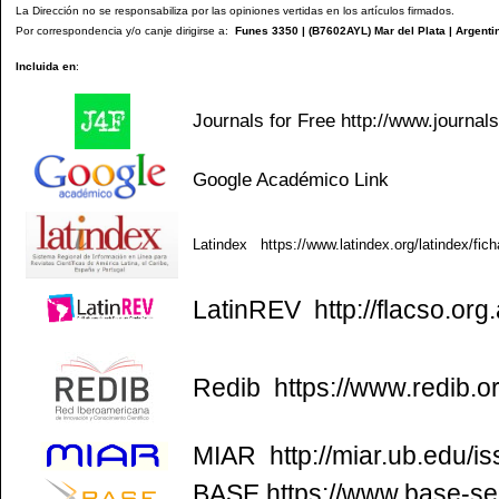
La Dirección no se responsabiliza por las opiniones vertidas en los artículos firmados.
Por correspondencia y/o canje dirigirse a:
Funes 3350 | (
B7602AYL
) Mar del Plata | Argenti
Incluida en
:
Journals for Free
http://www.journal
Google Académico
Link
Latindex
https://www.latindex.org/latindex/fic
LatinREV
http://flacso.org.
Redib
https://www.redib.o
MIAR
http://miar.ub.edu/
BASE
https://www.base-se