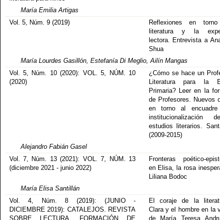
María Emilia Artigas
Vol. 5, Núm. 9 (2019)
Reflexiones en torn
literatura y la exper
lectora. Entrevista a An
Shua
María Lourdes Gasillón, Estefanía Di Meglio, Ailín Mangas
Vol. 5, Núm. 10 (2020): VOL. 5, NÚM. 10
¿Cómo se hace un Prof
(2020)
Literatura para la E
Primaria? Leer en la fo
de Profesores. Nuevos 
en torno al encuadre
institucionalización 
estudios literarios. San
(2009-2015)
Alejandro Fabián Gasel
Vol. 7, Núm. 13 (2021): VOL. 7, NÚM. 13
Fronteras poético-epis
(diciembre 2021 - junio 2022)
en Elisa, la rosa inespe
Liliana Bodoc
María Elisa Santillán
Vol. 4, Núm. 8 (2019): (JUNIO -
El coraje de la litera
DICIEMBRE 2019): CATALEJOS. REVISTA
Clara y el hombre en la 
SOBRE LECTURA, FORMACIÓN DE
de María Teresa Andru