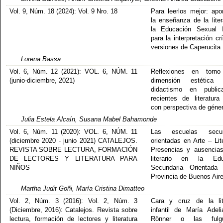
Vol. 9, Núm. 18 (2024): Vol. 9 Nro. 18
Para leerlos mejor: apo
la enseñanza de la liter
la Educación Sexual I
para la interpretación cr
versiones de Caperucita
Lorena Bassa
Vol. 6, Núm. 12 (2021): VOL. 6, NÚM. 11
Reflexiones en torn
(junio-diciembre, 2021)
dimensión estétic
didactismo en publica
recientes de literatura 
con perspectiva de géne
Julia Estela Alcaín, Susana Mabel Bahamonde
Vol. 6, Núm. 11 (2020): VOL. 6, NÚM. 11
Las escuelas secun
(diciembre 2020 - junio 2021) CATALEJOS.
orientadas en Arte – Lit
REVISTA SOBRE LECTURA, FORMACIÓN
Presencias y ausencia
DE LECTORES Y LITERATURA PARA
literario en la Edu
NIÑOS
Secundaria Orientada
Provincia de Buenos Aire
Martha Judit Goñi, María Cristina Dimatteo
Vol. 2, Núm. 3 (2016): Vol. 2, Núm. 3
Cara y cruz de la lit
(Diciembre, 2016): Catalejos. Revista sobre
infantil de María Adel
lectura, formación de lectores y literatura
Rönner o las fulgu