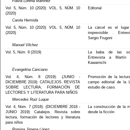
Flavia Lorena Martinez
Vol. 5, Núm. 10 (2020): VOL. 5, NÚM. 10
Editorial
(2020)
Carola Hermida
Vol. 5, Núm. 10 (2020): VOL. 5, NÚM. 10
La cárcel es el lugar
(2020)
imprevisible . Entrev
Sergio Frugoni
Manuel Vilchez
Vol. 5, Núm. 9 (2019)
La baba de las so
Entrevista a Martín 
Kawamichi
Evangelina Canciano
Vol. 4, Núm. 8 (2019): (JUNIO -
Promoción de la lectur
DICIEMBRE 2019): CATALEJOS. REVISTA
campo editorial de la 
SOBRE LECTURA, FORMACIÓN DE
estudio de caso.
LECTORES Y LITERATURA PARA NIÑOS
Mercedes Ruiz Luque
Vol. 4, Núm. 7 (2018): (DICIEMBRE 2018 -
La construcción de la 
JUNIO 2019): Catalejos. Revista sobre
desde la ficción
lectura, formación de lectores y literatura
para niños
Romina Jimena López