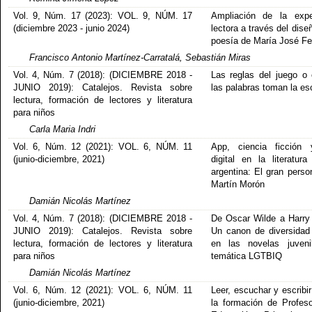
Vol. 9, Núm. 17 (2023): VOL. 9, NÚM. 17
Ampliación de la expe
(diciembre 2023 - junio 2024)
lectora a través del dise
poesía de María José Fe
Francisco Antonio Martínez-Carratalá, Sebastián Miras
Vol. 4, Núm. 7 (2018): (DICIEMBRE 2018 -
Las reglas del juego o
JUNIO 2019): Catalejos. Revista sobre
las palabras toman la e
lectura, formación de lectores y literatura
para niños
Carla Maria Indri
Vol. 6, Núm. 12 (2021): VOL. 6, NÚM. 11
App, ciencia ficción 
(junio-diciembre, 2021)
digital en la literatura 
argentina: El gran perso
Martín Morón
Damián Nicolás Martínez
Vol. 4, Núm. 7 (2018): (DICIEMBRE 2018 -
De Oscar Wilde a Harry 
JUNIO 2019): Catalejos. Revista sobre
Un canon de diversidad
lectura, formación de lectores y literatura
en las novelas juveni
para niños
temática LGTBIQ
Damián Nicolás Martínez
Vol. 6, Núm. 12 (2021): VOL. 6, NÚM. 11
Leer, escuchar y escribi
(junio-diciembre, 2021)
la formación de Profes