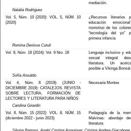
mediación.
Natalia Rodríguez
Vol. 5, Núm. 10 (2020): VOL. 5, NÚM. 10
¿Recursos literarios 
(2020)
educación emocion
monstruo de los color
“tecnología del yo” p
primera infancia
Romina Denisse Cutuli
Vol. 9, Núm. 18 (2024): Vol. 9 Nro. 18
Lenguaje inclusivo y ed
sexual integral de
literatura. Un acerca
posible a Vikinga Bonsái
Sofía Ansaldo
Vol. 4, Núm. 8 (2019): (JUNIO -
Necesaria Montes
DICIEMBRE 2019): CATALEJOS. REVISTA
SOBRE LECTURA, FORMACIÓN DE
LECTORES Y LITERATURA PARA NIÑOS
Carolina Girardin
Vol. 8, Núm. 15 (2022): VOL. 8, NÚM. 15
Pedagogía de la mem
(diciembre 2022 - junio 2023)
Malvinas: abordaje de
literatura
Silvina Barroso, Anahí Cristina Asquinyer, Cristina Andrea Giacobone