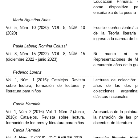
Educación Primaria: 
como dispositivo p
enseñanza de la poesía
María Agustina Arias
Vol. 5, Núm. 10 (2020): VOL. 5, NÚM. 10
Escribir con/en /entre/ 
(2020)
de la Teoría literari
ingreso a la carrera de L
Paula Labeur, Romina Colussi
Vol. 8, Núm. 15 (2022): VOL. 8, NÚM. 15
Ni manto ni nebl
(diciembre 2022 - junio 2023)
Representaciones de M
a cuarenta años de la gu
Federico Lorenz
Vol. 1, Núm. 1 (2015): Catalejos. Revista
Lecturas de colección:
sobre lectura, formación de lectores y
años de las dos pr
literatura para niños
colecciones argenti
clásicos nacionales
Carola Hermida
Vol. 1, Núm. 2 (2016): Vol. 1, Núm. 2 (Junio,
Artesanías de la palabra
2016): Catalejos. Revista sobre lectura,
la narración de las pr
formación de lectores y literatura para niños
docentes de literatura
Carola Hermida
Vol. 4, Núm. 7 (2018): (DICIEMBRE 2018 -
Irrupción literaria: Habi