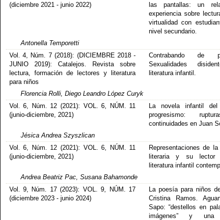
(diciembre 2021 - junio 2022)
las pantallas: un rel
experiencia sobre lectur
virtualidad con estudian
nivel secundario.
Antonella Temporetti
Vol. 4, Núm. 7 (2018): (DICIEMBRE 2018 -
Contrabando de pl
JUNIO 2019): Catalejos. Revista sobre
Sexualidades diside
lectura, formación de lectores y literatura
literatura infantil.
para niños
Florencia Rolli, Diego Leandro López Curyk
Vol. 6, Núm. 12 (2021): VOL. 6, NÚM. 11
La novela infantil de
(junio-diciembre, 2021)
progresismo: rupt
continuidades en Juan S
Jésica Andrea Szyszlican
Vol. 6, Núm. 12 (2021): VOL. 6, NÚM. 11
Representaciones de la 
(junio-diciembre, 2021)
literaria y su lector
literatura infantil conte
Andrea Beatriz Pac, Susana Bahamonde
Vol. 9, Núm. 17 (2023): VOL. 9, NÚM. 17
La poesía para niños d
(diciembre 2023 - junio 2024)
Cristina Ramos. Agua
Sapo: “destellos en pal
imágenes” y una 