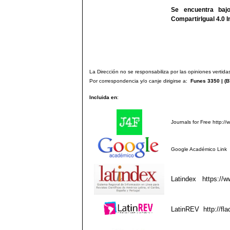
Se encuentra ba
CompartirIgual 4.0 I
La Dirección no se responsabiliza por las opiniones vertidas
Por correspondencia y/o canje dirigirse a:
Funes 3350 | (
B
Incluida en
:
Journals for Free
http://
Google Académico
Link
Latindex
https://w
LatinREV
http://fla