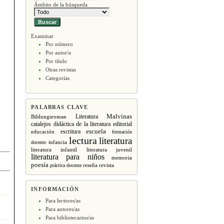
Ámbito de la búsqueda
Examinar
Por número
Por autor/a
Por título
Otras revistas
Categorías
PALABRAS CLAVE
Malvinas
Literatura
Bildungsroman
editorial
catalejos
didáctica de la literatura
escritura
escuela
educación
formación
lectura
literatura
infancia
docente
literatura infantil
literatura juvenil
literatura para niños
memoria
poesía
revista
práctica docente
reseña
INFORMACIÓN
Para lectores/as
Para autores/as
Para bibliotecarios/as