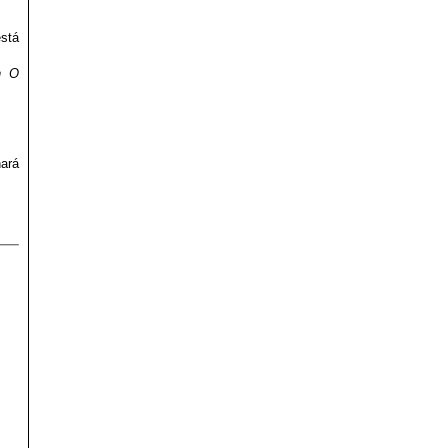
stá
n O
ará