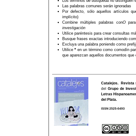
Los términos de búsqueda no distinguen 
Las palabras comunes serán ignoradas
Por defecto, sólo aquellos artículos q
implícito)
Combine múltiples palabras con
O
para 
investigación
Utilice paréntesis para crear consultas má
Busque frases exactas introduciendo comi
Excluya una palabra poniendo como prefi
Utilice
*
en un término como comodín para
que aparezcan aquellos documentos que co
Catalejos. Revista 
del
Grupo de Invest
Letras Hispanoamer
del Plata
.
ISSN 2525-
We