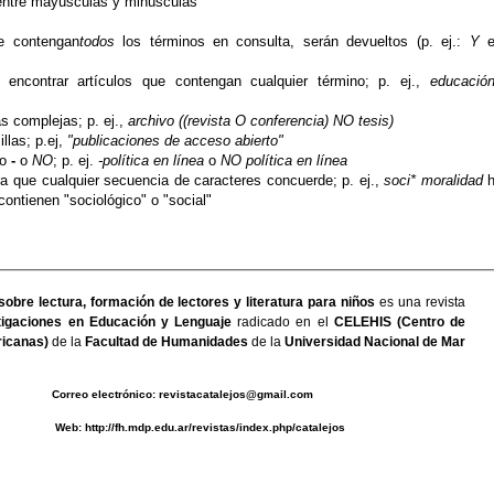
entre mayúsculas y minúsculas
ue contengan
todos
los términos en consulta, serán devueltos (p. ej.:
Y
e
encontrar artículos que contengan cualquier término; p. ej.,
educació
s complejas; p. ej.,
archivo ((revista O conferencia) NO tesis)
llas; p.ej,
"publicaciones de acceso abierto"
jo
-
o
NO
; p. ej.
-política en línea
o
NO política en línea
 que cualquier secuencia de caracteres concuerde; p. ej.,
soci* moralidad
h
ntienen "sociológico" o "social"
sobre lectura, formación de lectores y literatura para niños
es una revista
igaciones en Educación y Lenguaje
radicado en el
CELEHIS (Centro de
icanas)
de la
Facultad de Humanidades
de la
Universidad Nacional de Mar
0493 C
orreo electrónico:
revistacatalejos@gmail.com
b:
http://fh.mdp.edu.ar/revistas/index.php/catalejos