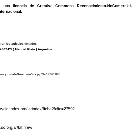
jo una
licencia de Creative Commons Reconocimiento-NoComercial-
nternacional
.
 en los artículos firmados.
7602AYL
) Mar del Plata | Argentina
www.journals4free.com/link.jsp?l=47261883
ww.latindex.org/latindex/ficha?folio=27592
cso.org.ar/latinrev/