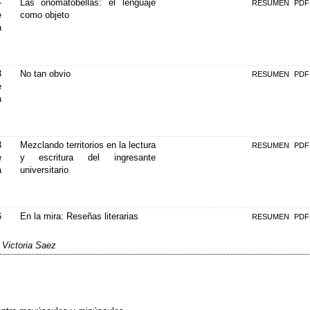
-
Las onomatobellas: el lenguaje
RESUMEN
PDF
e
como objeto
a
3
No tan obvio
RESUMEN
PDF
e
a
3
Mezclando territorios en la lectura
RESUMEN
PDF
e
y escritura del ingresante
a
universitario
6
En la mira: Reseñas literarias
RESUMEN
PDF
 Victoria Saez