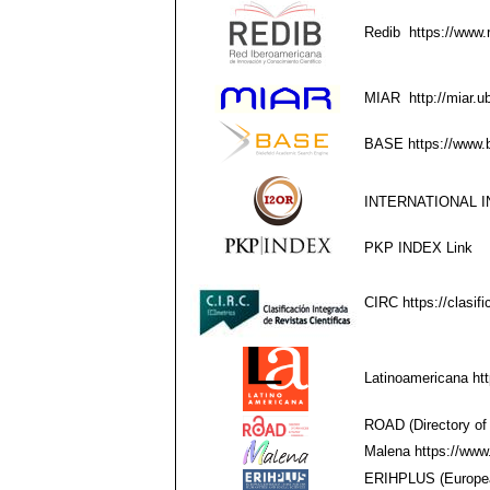
Redib
https://www.
MIAR
http://miar.
BASE
https://www.
INTERNATIONAL I
PKP INDEX
Link
CIRC
https://clasif
Latinoamericana
ht
ROAD (Directory o
Malena
https://www
ERIHPLUS (European