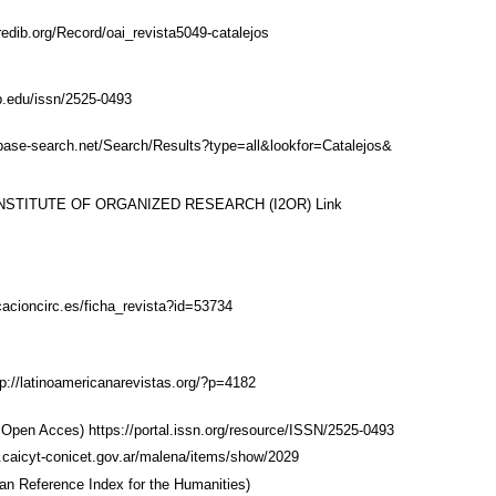
redib.org/Record/oai_revista5049-catalejos
ub.edu/issn/2525-0493
base-search.net/Search/Results?type=all&lookfor=Catalejos&
NSTITUTE OF ORGANIZED RESEARCH (I2OR)
Link
icacioncirc.es/ficha_revista?id=53734
tp://latinoamericanarevistas.org/?p=4182
f Open Acces)
https://portal.issn.org/resource/ISSN/2525-0493
.caicyt-conicet.gov.ar/malena/items/show/2029
 Reference Index for the Humanities)