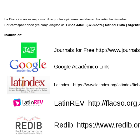
La Dirección no se responsabiliza por las opiniones vertidas en los artículos firmados.
Por correspondencia y/o canje dirigirse a:
Funes 3350 | (
B7602AYL
) Mar del Plata | Argenti
Incluida en
:
Journals for Free
http://www.journal
Google Académico
Link
Latindex
https://www.latindex.org/latindex/fic
LatinREV
http://flacso.org.
Redib
https://www.redib.o