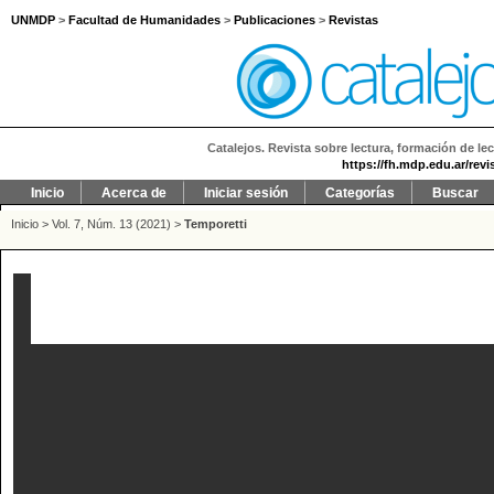
UNMDP
>
Facultad de Humanidades
>
Publicaciones
>
Revistas
Catalejos. Revista sobre lectura, formación de lec
https://fh.mdp.edu.ar/revi
Inicio
Acerca de
Iniciar sesión
Categorías
Buscar
Inicio
>
Vol. 7, Núm. 13 (2021)
>
Temporetti