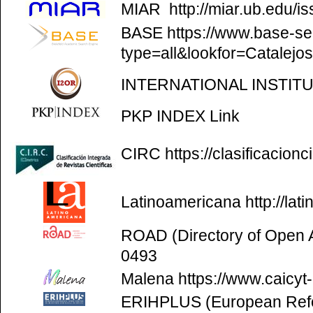
MIAR
http://miar.ub.edu/
BASE
https://www.base-se
type=all&lookfor=Catalejo
INTERNATIONAL INSTIT
PKP INDEX
Link
CIRC
https://clasificacion
Latinoamericana
http://la
ROAD (Directory of Open
0493
Malena
https://www.caicyt
ERIHPLUS (European Refer