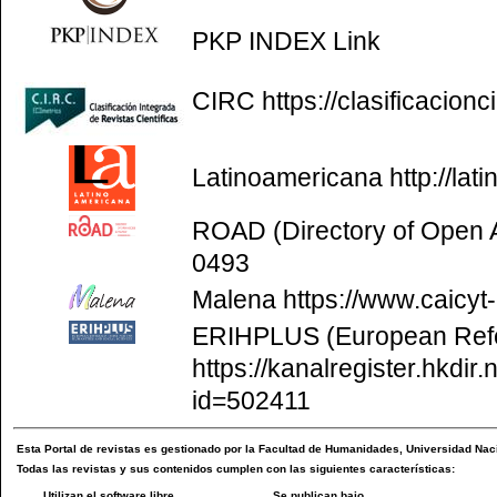
PKP INDEX
Link
CIRC
https://clasificacion
Latinoamericana
http://la
ROAD (Directory of Open
0493
Malena
https://www.caicyt
ERIHPLUS (European Refer
https://kanalregister.hkdir.
id=502411
Esta
Portal de revistas
es gestionado por la
Facultad de Humanidades
,
Universidad Naci
Todas las revistas y sus contenidos cumplen con las siguientes características:
Utilizan el software libre
Se publican bajo