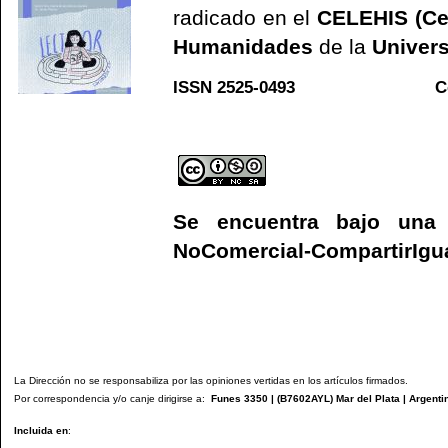
radicado en el
CELEHIS (Ce
Humanidades
de la
Univers
ISSN 2525-0493 C
Web
Se encuentra bajo un
NoComercial-CompartirIgual
La Dirección no se responsabiliza por las opiniones vertidas en los artículos firmados.
Por correspondencia y/o canje dirigirse a:
Funes 3350 | (
B7602AYL
) Mar del Plata | Argenti
Incluida en
: