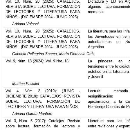
Vol. 10, Núm. 20 (2025): CATALEJOS.
Dictadura y LIJ en Arg
REVISTA SOBRE LECTURA, FORMACIÓN
algunos acontecimien
DE LECTORES Y LITERATURA PARA
memorias
NIÑOS - (DICIEMBRE 2024 - JUNIO 2025)
Adriana Vulponi
Vol. 10, Núm. 20 (2025): CATALEJOS.
La literatura para las Inf
REVISTA SOBRE LECTURA, FORMACIÓN
las Juventudes en tie
DE LECTORES Y LITERATURA PARA
autoritarismos en Br
NIÑOS - (DICIEMBRE 2024 - JUNIO 2025)
Argentina
Gabriela Pellegrino Soares, María Florencia Ortiz
Vol. 9, Núm. 18 (2024): Vol. 9 Nro. 18
La princesa en di
tensiones entre lo didáct
estético en la Literatura 
y Juvenil
Martina Paillalef
Vol. 4, Núm. 8 (2019): (JUNIO -
Lectura, memor
DICIEMBRE 2019): CATALEJOS. REVISTA
resignificación
SOBRE LECTURA, FORMACIÓN DE
aproximación a la Col
LECTORES Y LITERATURA PARA NIÑOS
Homenaje Cuentos de Po
Adriana García Montero
Vol. 3, Núm. 5 (2017): Catalejos. Revista
Literatura para las inf
sobre lectura, formación de lectores y
entre revisiones y expan