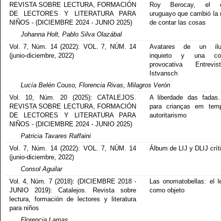
REVISTA SOBRE LECTURA, FORMACIÓN
Roy Berocay, el es
DE LECTORES Y LITERATURA PARA
uruguayo que cambió la
NIÑOS - (DICIEMBRE 2024 - JUNIO 2025)
de contar las cosas
Johanna Holt, Pablo Silva Olazábal
Vol. 7, Núm. 14 (2022): VOL. 7, NÚM. 14
Avatares de un ilus
(junio-diciembre, 2022)
inquieto y una col
provocativa Entrev
Istvansch
Lucía Belén Couso, Florencia Rivas, Milagros Verón
Vol. 10, Núm. 20 (2025): CATALEJOS.
A liberdade das fadas.
REVISTA SOBRE LECTURA, FORMACIÓN
para crianças em tem
DE LECTORES Y LITERATURA PARA
autoritarismo
NIÑOS - (DICIEMBRE 2024 - JUNIO 2025)
Patricia Tavares Raffaini
Vol. 7, Núm. 14 (2022): VOL. 7, NÚM. 14
Álbum de LIJ y DLIJ crít
(junio-diciembre, 2022)
Consol Aguilar
Vol. 4, Núm. 7 (2018): (DICIEMBRE 2018 -
Las onomatobellas: el l
JUNIO 2019): Catalejos. Revista sobre
como objeto
lectura, formación de lectores y literatura
para niños
Florencia Lamas