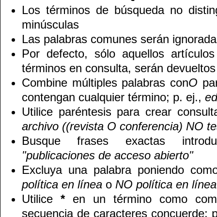
Los términos de búsqueda no disti
minúsculas
Las palabras comunes serán ignorada
Por defecto, sólo aquellos artículo
términos en consulta, serán devueltos 
Combine múltiples palabras con
O
par
contengan cualquier término; p. ej.,
ed
Utilice paréntesis para crear consul
archivo ((revista O conferencia) NO te
Busque frases exactas introduc
"publicaciones de acceso abierto"
Excluya una palabra poniendo como
política en línea
o
NO política en línea
Utilice
*
en un término como comod
secuencia de caracteres concuerde; p