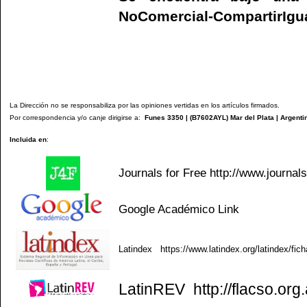
NoComercial-CompartirIgual
La Dirección no se responsabiliza por las opiniones vertidas en los artículos firmados.
Por correspondencia y/o canje dirigirse a:
Funes 3350 | (
B7602AYL
) Mar del Plata | Argenti
Incluida en
:
Journals for Free
http://www.journal
Google Académico
Link
Latindex
https://www.latindex.org/latindex/fic
LatinREV
http://flacso.org.