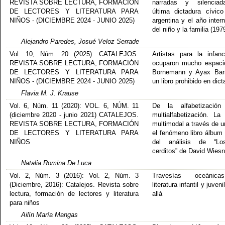
REVISTA SOBRE LECTURA, FORMACIÓN
narradas y silenciad
DE LECTORES Y LITERATURA PARA
última dictadura cívico 
NIÑOS - (DICIEMBRE 2024 - JUNIO 2025)
argentina y el año inter
del niño y la familia (197
Alejandro Paredes, Josué Veloz Serrade
Vol. 10, Núm. 20 (2025): CATALEJOS.
Artistas para la infan
REVISTA SOBRE LECTURA, FORMACIÓN
ocuparon mucho espaci
DE LECTORES Y LITERATURA PARA
Bornemann y Ayax Bar
NIÑOS - (DICIEMBRE 2024 - JUNIO 2025)
un libro prohibido en dict
Flavia M. J. Krause
Vol. 6, Núm. 11 (2020): VOL. 6, NÚM. 11
De la alfabetizació
(diciembre 2020 - junio 2021) CATALEJOS.
multialfabetización. La 
REVISTA SOBRE LECTURA, FORMACIÓN
multimodal a través de u
DE LECTORES Y LITERATURA PARA
el fenómeno libro álbum 
NIÑOS
del análisis de “Lo
cerditos” de David Wiesn
Natalia Romina De Luca
Vol. 2, Núm. 3 (2016): Vol. 2, Núm. 3
Travesías oceánic
(Diciembre, 2016): Catalejos. Revista sobre
literatura infantil y juveni
lectura, formación de lectores y literatura
allá
para niños
Ailín María Mangas