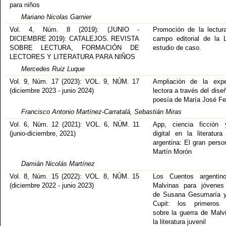
para niños
Mariano Nicolas Garnier
Vol. 4, Núm. 8 (2019): (JUNIO -
Promoción de la lectur
DICIEMBRE 2019): CATALEJOS. REVISTA
campo editorial de la 
SOBRE LECTURA, FORMACIÓN DE
estudio de caso.
LECTORES Y LITERATURA PARA NIÑOS
Mercedes Ruiz Luque
Vol. 9, Núm. 17 (2023): VOL. 9, NÚM. 17
Ampliación de la expe
(diciembre 2023 - junio 2024)
lectora a través del dise
poesía de María José Fe
Francisco Antonio Martínez-Carratalá, Sebastián Miras
Vol. 6, Núm. 12 (2021): VOL. 6, NÚM. 11
App, ciencia ficción 
(junio-diciembre, 2021)
digital en la literatura 
argentina: El gran perso
Martín Morón
Damián Nicolás Martínez
Vol. 8, Núm. 15 (2022): VOL. 8, NÚM. 15
Los Cuentos argentin
(diciembre 2022 - junio 2023)
Malvinas para jóvenes
de Susana Gesumaría y
Cupit: los primeros r
sobre la guerra de Malv
la literatura juvenil