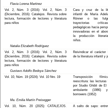
Flavia Lorena Martinez
Vol. 2, Núm. 3 (2016): Vol. 2, Núm. 3
Cara y cruz de la lit
(Diciembre, 2016): Catalejos. Revista sobre
infantil de María Adel
lectura, formación de lectores y literatura
Rönner o las fulgu
para niños
trayectorias crít
pedagógicas hacia persp
innovadoras en el abor
la producción literar
niños.
Natalia Elizabeth Rodríguez
Vol. 2, Núm. 3 (2016): Vol. 2, Núm. 3
Reivindicar el carácter l
(Diciembre, 2016): Catalejos. Revista sobre
de la literatura infantil y 
lectura, formación de lectores y literatura
para niños
Gustavo Adolfo Bedoya Sánchez
Vol. 10, Núm. 19 (2024): Vol. 10 Nro. 19
Transposición fíl
reescritura: las lectura
por Studio Ghibli de El 
ambulante (1986) 
borrowers (1952)
Ma. Emilia Martín Preisegger
Vol. 10, Núm. 20 (2025): CATALEJOS.
A salto de sapo: entre