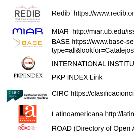
Redib
https://www.redib.o
MIAR
http://miar.ub.edu/
BASE
https://www.base-se
type=all&lookfor=Catalejo
INTERNATIONAL INSTIT
PKP INDEX
Link
CIRC
https://clasificacion
Latinoamericana
http://la
ROAD (Directory of Open