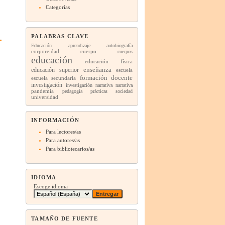
Categorías
PALABRAS CLAVE
Educación
aprendizaje
autobiografía
corporeidad
cuerpo
cuerpos
educación
educación física
enseñanza
educación superior
escuela
formación docente
escuela secundaria
investigación
investigación narrativa
narrativa
pandemia
pedagogía
prácticas
sociedad
universidad
INFORMACIÓN
Para lectores/as
Para autores/as
Para bibliotecarios/as
IDIOMA
Escoge idioma
TAMAÑO DE FUENTE