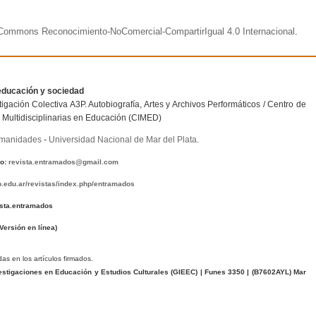
e Commons Reconocimiento-NoComercial-CompartirIgual 4.0 Internacional
.
educación y sociedad
igación Colectiva A3P. Autobiografía, Artes y Archivos Performáticos / Centro de
 Multidisciplinarias en Educación (CIMED)
umanidades
-
Universidad Nacional de Mar del Plata
.
co:
revista.entramados@gmail.com
dp.edu.ar/revistas/index.php/entramados
ista.entramados
Versión en línea)
das en los artículos firmados.
stigaciones en Educación y Estudios Culturales (GIEEC) | Funes 3350 | (
B7602AYL
) Mar