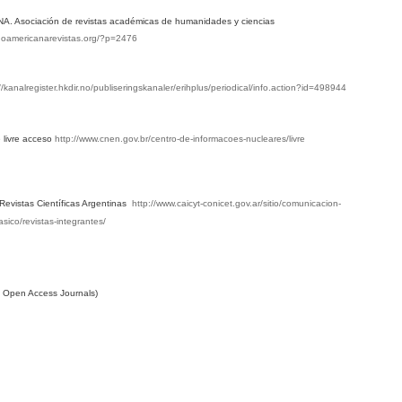
 Asociación de revistas académicas de humanidades y ciencias
tinoamericanarevistas.org/?p=2476
//kanalregister.hkdir.no/publiseringskanaler/erihplus/periodical/info.action?id=498944
 livre acceso
http://www.cnen.gov.br/centro-de-informacoes-nucleares/livre
Revistas Científicas Argentinas
http://www.caicyt-conicet.gov.ar/sitio/comunicacion-
asico/revistas-integrantes/
f Open Access Journals)