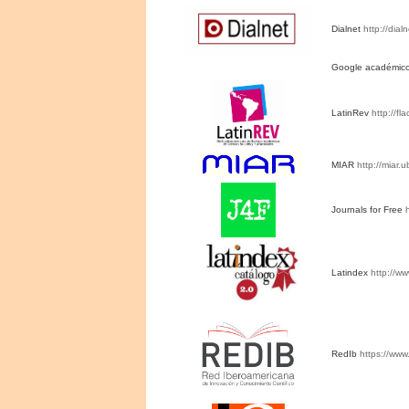
Dialnet
http://dial
Google académic
LatinRev
http://fl
MIAR
http://miar.
Journals for Free
Latindex
http://w
RedIb
https://ww