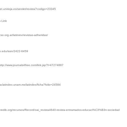
net.unirioja.es/servlet/revista?codigo=23345
o
Link
acso.org.ar/latinrev/revistas-adheridas/
ub.edu/issn/2422-6459
http://www.journals4free.com/link.jsp?l=47274887
ww.latindex.unam.mx/latindex/ficha?folio=24584
w.redib.org/recursos/Record/oai_revista4640-revista-entramados-educaci%C3%B3n-sociedad