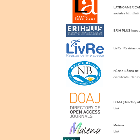
LATINOAMERICANA.
sociales
http://la
ERIH PLUS
https:
LivRe. Revistas de
Núcleo Básico de 
cientifica/nucleo-b
DOAJ (Directory o
Link
Malena
Link