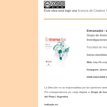
Este obra está bajo una
licencia de Creativ
Entramados : 
Grupo de Invest
Investigaciones
Facultad de H
Correo electróni
Web:
http://fh.m
Instagram: @rev
ISSN 2422-6459
(
La Dirección no se responsabiliza por las opiniones verti
Por correspondencia y/o canje dirigirse a:
Grupo de Inve
del Plata | Argentina
Indizada en
: