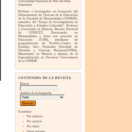
Universidad Nacional de Mar del Plata
Argentina
Profesor e investigador en formación del
Departamento de Ciencias de la Educación
de la Facultad de Humanidades (UNMdP),
miembro del “Grupo de Investigadores en
Educación y Estudios Culturales”. Profesor
y Licenciado en Historia, Becario Doctoral
de CONICET, Doctorando en
Humanidades y Artes con mención en
Educación (UNR), estudiante de
posgraduación de PosAfro-Centro de
Estudios Afro Orientales (Facultad de
Filosofía y Ciencias Humanas/UFBA),
Maestrando en Historia y alumno de la
Especialización en Docencia Universitaria
de la UNMdP.
CONTENIDO DE LA REVISTA
Buscar
Ámbito de la búsqueda
Examinar
Por número
Por autor/a
Por título
Otras revistas