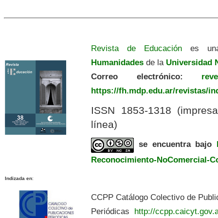
Revista de Educación
es una
Humanidades
de la
Universidad N
Correo electrónico:
revedu
https://fh.mdp.edu.ar/revistas/i
ISSN 1853-1318 (impres
línea)
se encuentra bajo
Reconocimiento-NoComercial-Com
Indizada en
:
CCPP Catálogo Colectivo de Publi
Periódicas
http://ccpp.caicyt.gov.a