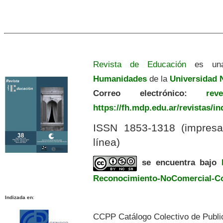
Revista de Educación
es una
Humanidades
de la
Universidad N
Correo electrónico:
revedu
https://fh.mdp.edu.ar/revistas/i
ISSN 1853-1318 (impres
línea)
se encuentra bajo
Reconocimiento-NoComercial-Com
Indizada en
:
CCPP Catálogo Colectivo de Publi