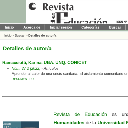
Inicio
Acerca de
Iniciar sesión
Categorías
Buscar
Inicio
>
Buscar
>
Detalles de autor/a
Detalles de autor/a
Ramacciotti, Karina, UBA. UNQ. CONICET
Núm. 27.2 (2022)
- Artículos
Aprender al calor de una crisis sanitaria. El aislamiento comunitario en V
RESUMEN
PDF
Revista de Educación
es una
Humanidades
de la
Universidad N