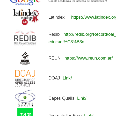
Google académico (en proceso de actualización)
Latindex
https://www.latindex.or
Redib
http://redib.org/Record/oai
educaci%C3%B3n
REUN
https://www.reun.com.ar/
DOAJ
Link/
Capes Qualis
Link/
Journals for Free
Link/