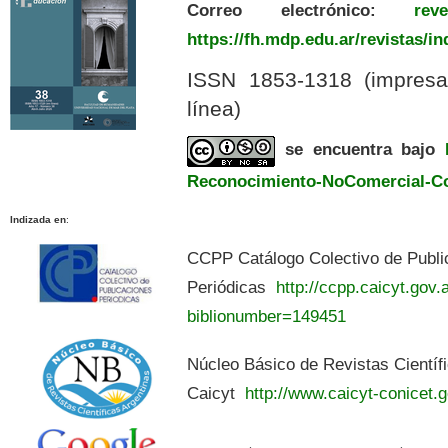
Correo electrónico:
revedu
https://fh.mdp.edu.ar/revistas/i
ISSN 1853-1318 (impres
línea)
se encuentra bajo
Reconocimiento-NoComercial-Com
Indizada en
:
CCPP Catálogo Colectivo de Publi
Periódicas
http://ccpp.caicyt.gov.a
biblionumber=149451
Núcleo Básico de Revistas Científ
Caicyt
http://www.caicyt-conicet.g