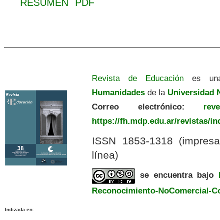
RESUMEN
PDF
Revista de Educación
es una
Humanidades
de la
Universidad N
Correo electrónico:
revedu
https://fh.mdp.edu.ar/revistas/i
ISSN 1853-1318 (impres
línea)
se encuentra bajo
Reconocimiento-NoComercial-Com
Indizada en
: